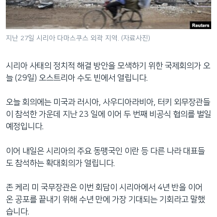
네
비
게
지난 27일 시리아 다마스쿠스 외곽 지역. (자료사진)
이
션
시리아 사태의 정치적 해결 방안을 모색하기 위한 국제회의가 오
으
늘 (29일) 오스트리아 수도 빈에서 열립니다.
로
이
오늘 회의에는 미국과 러시아, 사우디아라비아, 터키 외무장관들
동
이 참석한 가운데 지난 23 일에 이어 두 번째 비공식 협의를 벌일
검
예정입니다.
색
으
이어 내일은 시리아의 주요 동맹국인 이란 등 다른 나라 대표들
로
도 참석하는 확대회의가 열립니다.
이
등
존 케리 미 국무장관은 이번 회담이 시리아에서 4년 반을 이어
온 공포를 끝내기 위해 수년 만에 가장 기대되는 기회라고 말했
습니다.