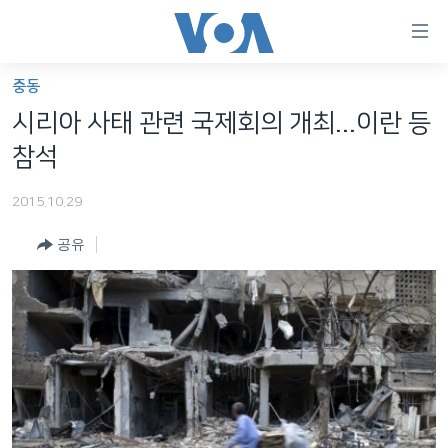
연
결
가
중동
한반도
능
시리아 사태 관련 국제회의 개최...이란 등
세계
링
참석
VOD
크
2015.10.29
라디오
메
인
공유
프로그램
콘
FOLLOW US
주파수 안내
텐
츠
로
언어 선택
이
동
메
인