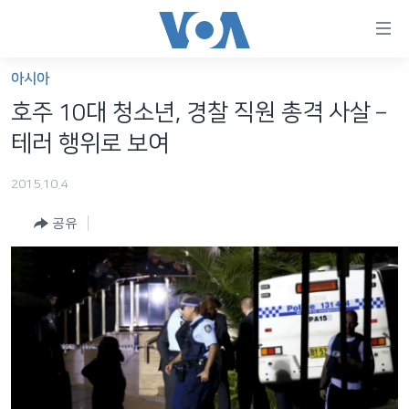
연
결
가
아시아
한반도
능
호주 10대 청소년, 경찰 직원 총격 사살 –
세계
링
테러 행위로 보여
VOD
크
2015.10.4
라디오
메
인
공유
프로그램
콘
FOLLOW US
주파수 안내
텐
츠
로
언어 선택
이
동
메
인