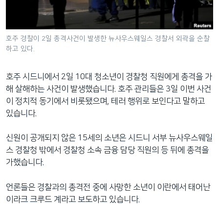
네
비
게
호주 경찰이 2일 총격사건이 발생한 뉴사우스웨일스 경찰서 외곽을 순찰
이
하고 있다.
션
으
호주 시드니에서 2일 10대 청소년이 경찰청 직원에게 총격을 가
로
해 살해하는 사건이 발생했습니다. 호주 관리들은 3일 이번 사건
이
이 정치적 동기에서 비롯됐으며, 테러 행위로 보인다고 말하고
동
있습니다.
검
색
신원이 공개되지 않은 15세의 소년은 시드니 서부 뉴사우스웨일
으
스 경찰청 밖에서 경찰청 소속 금융 담당 직원의 등 뒤에 총격을
로
가했습니다.
이
등
언론들은 경찰과의 총격전 중에 사망한 소년이 이란에서 태어난
이라크 크루드 계라고 보도하고 있습니다.