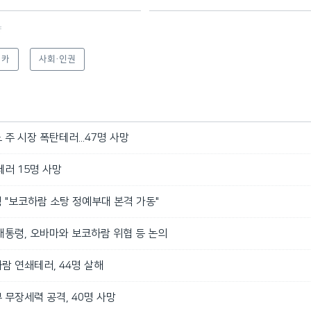
f
리카
사회·인권
주 시장 폭탄테러...47명 사망
러 15명 사망
 "보코하람 소탕 정예부대 본격 가동"
대통령, 오바마와 보코하람 위협 등 논의
람 연쇄테러, 44명 살해
무장세력 공격, 40명 사망