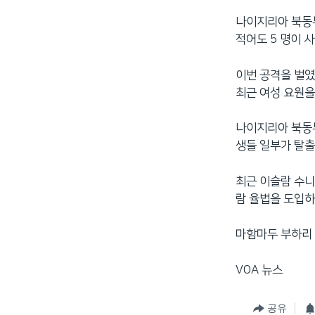
나이지리아 북동부
적어도 5 명이 
이번 공격을 벌였
최근 여성 요원을
나이지리아 북동부
생들 일부가 탈출
최근 이슬람 수니
람 율법을 도입
마함마두 부하리 
VOA 뉴스
공유