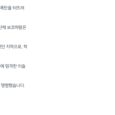
 폭탄을 터뜨려
격단체 보코하람은
던 지역으로, 학
역에 엄격한 이슬
 명령했습니다.