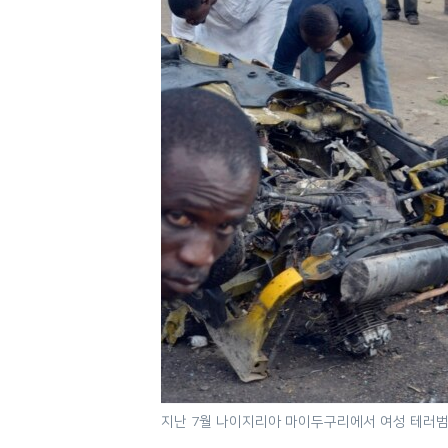
네
비
게
이
션
으
로
이
동
검
색
으
로
이
등
지난 7월 나이지리아 마이두구리에서 여성 테러범