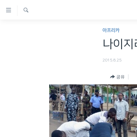
연
결
검
가
한반도
색
아프리카
능
세계
나이지리
링
VOD
크
2015.8.25
라디오
메
프로그램
인
공유
콘
주파수 안내
텐
츠
로
이
동
메
인