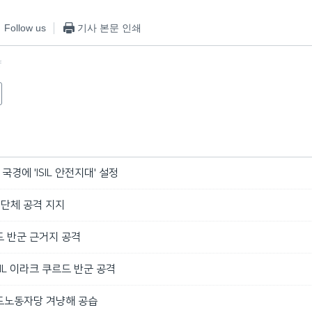
Follow us
기사 본문 인쇄
f
국경에 'ISIL 안전지대' 설정
러단체 공격 지지
르드 반군 근거지 공격
SIL 이라크 쿠르드 반군 공격
쿠르드노동자당 겨냥해 공습