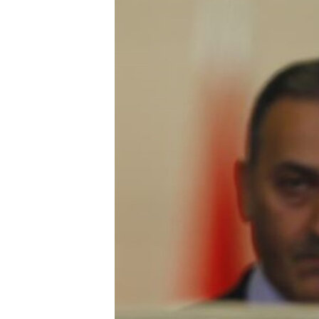
네
비
게
이
션
으
로
이
동
검
색
으
로
이
등