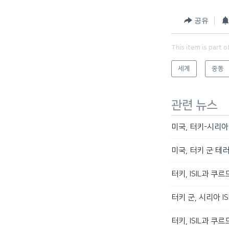
공유
This item is part o
세계
중동
관련 뉴스
미국, 터키-시리아 
미국, 터키 군 테
터키, ISIL과 쿠
터키 군, 시리아 I
터키, ISIL과 