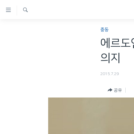
연
결
검
가
한반도
색
중동
능
세계
에르도안
링
VOD
크
의지
라디오
메
프로그램
인
2015.7.29
콘
주파수 안내
텐
공유
츠
로
이
동
메
인