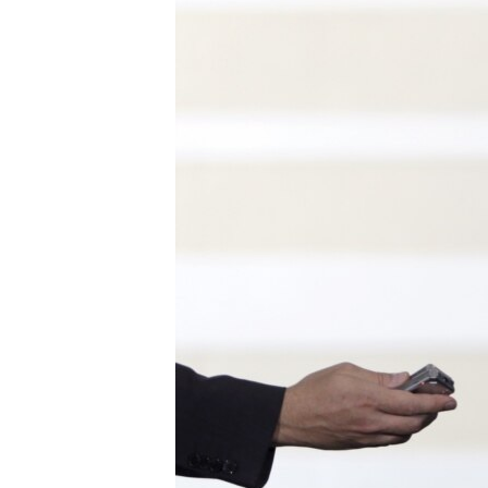
네
비
게
이
션
으
로
이
동
검
색
으
로
이
등