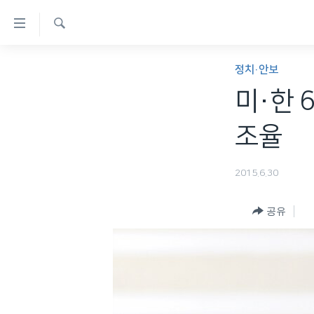
연
결
검
가
한반도
색
정치·안보
능
세계
미·한 
링
VOD
크
조율
라디오
메
프로그램
인
2015.6.30
콘
주파수 안내
텐
공유
츠
로
이
동
메
인