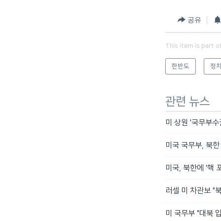
공유
This item is part o
한반도
정치
관련 뉴스
미 상원 '국무부수
미국 국무부, 북한
미국, 북한에 '핵 
러셀 미 차관보 "
미 국무부 "대북 