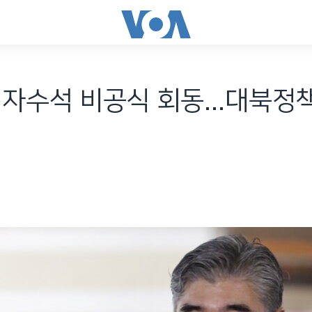
6자수석 비공식 회동...대북정