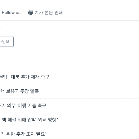
Follow us
기사 본문 인쇄
f
·안보
권법', 대북 추가 제재 촉구
 핵 보유국 주장 일축
포기 의무' 이행 거듭 촉구
북 핵 해결 위해 압박·외교 병행"
압박 위한 추가 조치 필요"