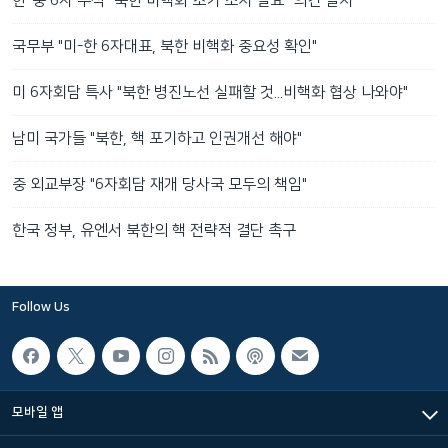
한-중 6자 수석 "북한 비핵화 초기 조치 필요" 의견 일치
국무부 "미-한 6자대표, 북한 비핵화 중요성 확인"
미 6자회담 특사 "북한 병진노선 실패할 것...비핵화 협상 나와야"
남미 국가들 "북한, 핵 포기하고 인권개선 해야"
중 외교부장 "6자회담 재개 당사국 모두의 책임"
한국 정부, 유엔서 북한의 핵 전략적 결단 촉구
Follow Us
모바일 앱