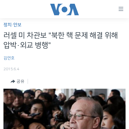
연
결
가
정치·안보
한반도
능
러셀 미 차관보 "북한 핵 문제 해결 위해
세계
링
압박·외교 병행"
VOD
크
김연호
라디오
메
인
2015.6.4
프로그램
콘
FOLLOW US
공유
주파수 안내
텐
츠
로
언어 선택
이
동
메
인