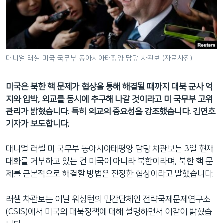
네
비
게
이
션
대니얼 러셀 미국 국무부 동아시아태평양 담당 차관보 (자료사진)
으
로
미국은 북한 핵 문제가 협상을 통해 해결될 때까지 대북 군사 억
이
지와 압박, 외교를 동시에 추구해 나갈 것이라고 미 국무부 고위
동
관리가 밝혔습니다. 특히 외교의 중요성을 강조했습니다. 김연호
검
기자가 보도합니다.
색
으
대니얼 러셀 미 국무부 동아시아태평양 담당 차관보는 3일 현재
로
대화를 거부하고 있는 건 미국이 아니라 북한이라며, 북한 핵 문
이
제를 근본적으로 해결할 방법은 진정한 협상이라고 말했습니다.
등
러셀 차관보는 이날 워싱턴의 민간단체인 전략국제문제연구소
(CSIS)에서 미국의 대북정책에 대해 설명하면서 이같이 밝혔습