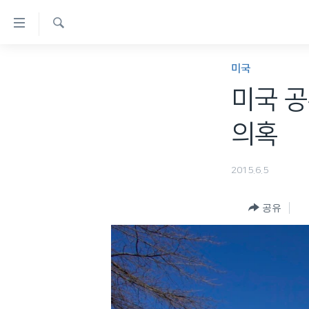
연
결
검
가
한반도
색
미국
능
세계
미국 공
링
VOD
크
의혹
라디오
메
프로그램
인
2015.6.5
콘
주파수 안내
텐
공유
츠
로
이
동
메
인