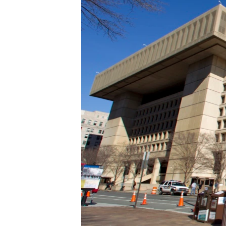
네
비
게
이
션
으
로
이
동
검
색
으
로
이
등