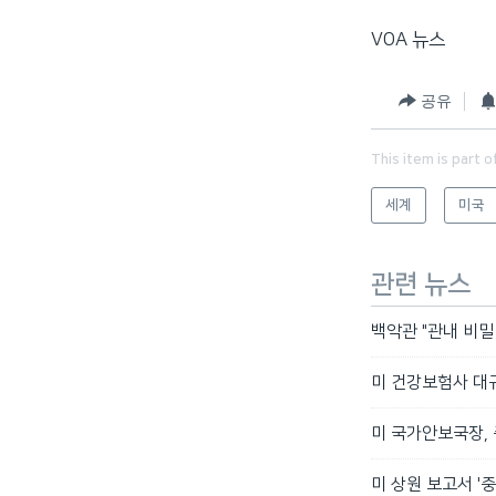
VOA 뉴스
공유
This item is part o
세계
미국
관련 뉴스
백악관 "관내 비밀
미 건강보험사 대규모
미 국가안보국장, 
미 상원 보고서 '