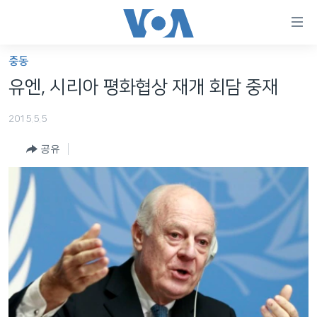
연
결
가
중동
한반도
능
유엔, 시리아 평화협상 재개 회담 중재
세계
링
2015.5.5
VOD
크
공유
라디오
메
인
프로그램
콘
FOLLOW US
주파수 안내
텐
츠
로
언어 선택
이
동
메
인