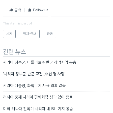
공유
Follow us
This item is part of
세계
정치·안보
중동
관련 뉴스
시리아 정부군, 이들리브주 반군 장악지역 공습
'시리아 정부군-반군 교전...수십 명 사망'
시리아 대통령, 화학무기 사용 의혹 일축
러시아 중재 시리아 평화회담 성과 없이 종료
미국·캐나다 전폭기 시리아 내 ISIL 기지 공습