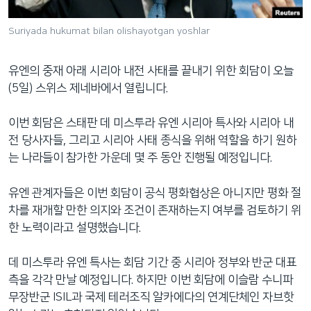
네
비
Suriyada hukumat bilan olishayotgan yoshlar
게
이
유엔의 중재 아래 시리아 내전 사태를 끝내기 위한 회담이 오늘
션
(5일) 스위스 제네바에서 열립니다.
으
로
이번 회담은 스태판 데 미스투라 유엔 시리아 특사와 시리아 내
이
전 당사자들, 그리고 시리아 사태 종식을 위해 역할을 하기 원하
동
는 나라들이 참가한 가운데 몇 주 동안 진행될 예정입니다.
검
색
유엔 관계자들은 이번 회담이 공식 평화협상은 아니지만 평화 절
으
차를 재개할 만한 의지와 조건이 존재하는지 여부를 검토하기 위
로
한 노력이라고 설명했습니다.
이
등
데 미스투라 유엔 특사는 회담 기간 중 시리아 정부와 반군 대표
측을 각각 만날 예정입니다. 하지만 이번 회담에 이슬람 수니파
무장반군 ISIL과 국제 테러조직 알카에다의 연계단체인 자브핫