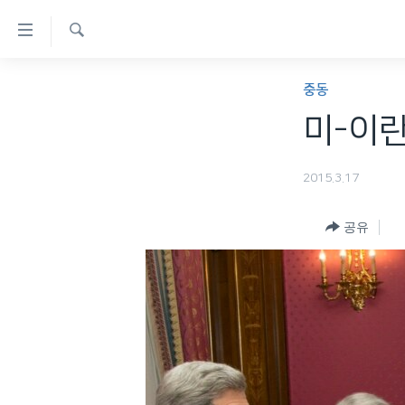
연
결
검
가
한반도
색
중동
능
세계
미-이란
링
VOD
크
2015.3.17
라디오
메
프로그램
인
공유
콘
주파수 안내
텐
츠
로
이
동
메
인