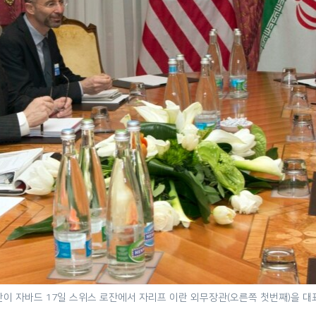
단이 자바드 17일 스위스 로잔에서 자리프 이란 외무장관(오른쪽 첫번째)을 대표