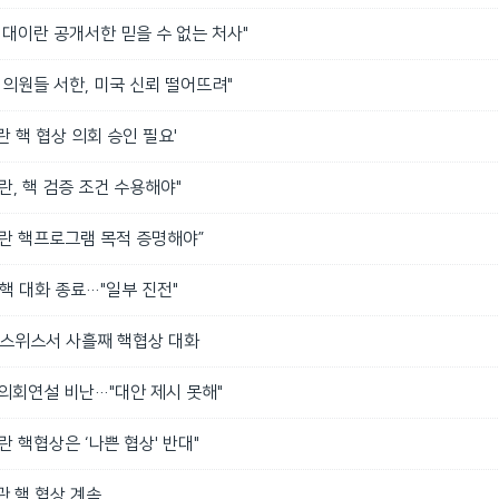
 대이란 공개서한 믿을 수 없는 처사"
 의원들 서한, 미국 신뢰 떨어뜨려"
란 핵 협상 의회 승인 필요'
란, 핵 검증 조건 수용해야"
이란 핵프로그램 목적 증명해야”
핵 대화 종료…"일부 진전"
 스위스서 사흘째 핵협상 대화
의회연설 비난…"대안 제시 못해"
란 핵협상은 ‘나쁜 협상' 반대"
관 핵 협상 계속