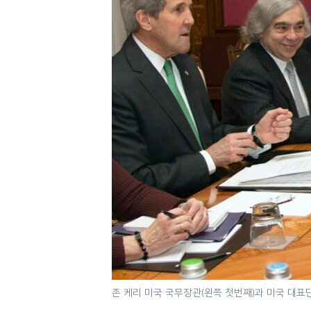
네
비
게
이
션
으
로
이
동
검
색
으
로
이
등
존 케리 미국 국무장관(왼쪽 첫번째)과 미국 대표