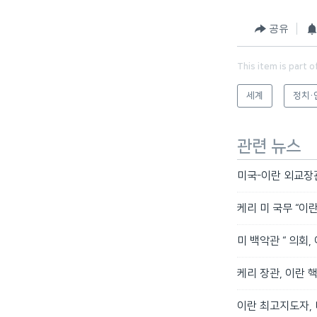
공유
This item is part o
세계
정치·
관련 뉴스
미국-이란 외교장관
케리 미 국무 “이
미 백악관 “ 의회,
케리 장관, 이란 
이란 최고지도자,