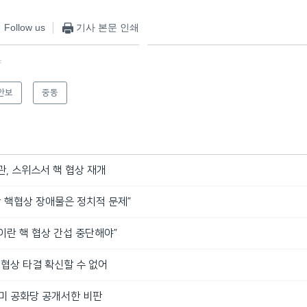
Follow us
기사 본문 인쇄
f
안보
중동
, 스위스서 핵 협상 재개
란 핵협상 장애물은 정치적 문제”
 이란 핵 협상 간섭 중단해야”
핵협상 타결 확신할 수 없어
 미 공화당 공개서한 비판