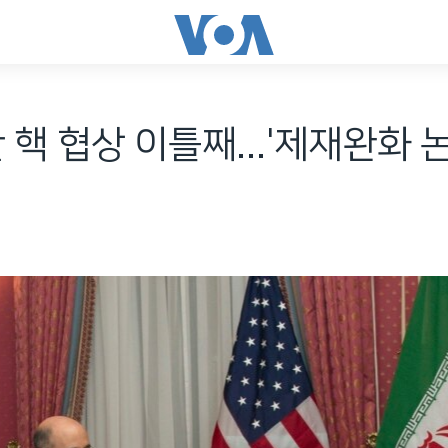
 핵 협상 이틀째...'제재완화 