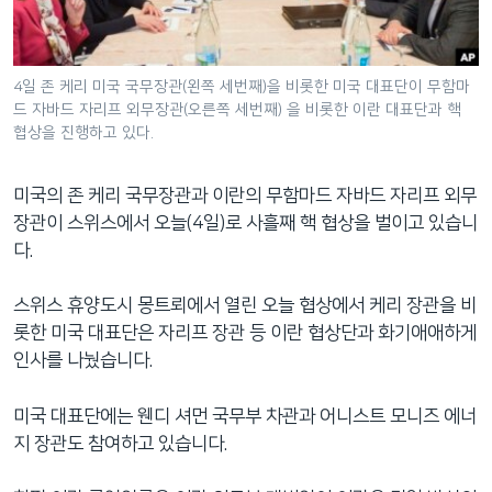
네
비
게
4일 존 케리 미국 국무장관(왼쪽 세번째)을 비롯한 미국 대표단이 무함마
이
드 자바드 자리프 외무장관(오른쪽 세번째) 을 비롯한 이란 대표단과 핵
션
협상을 진행하고 있다.
으
로
미국의 존 케리 국무장관과 이란의 무함마드 자바드 자리프 외무
이
장관이 스위스에서 오늘(4일)로 사흘째 핵 협상을 벌이고 있습니
동
다.
검
색
스위스 휴양도시 몽트뢰에서 열린 오늘 협상에서 케리 장관을 비
으
롯한 미국 대표단은 자리프 장관 등 이란 협상단과 화기애애하게
로
인사를 나눴습니다.
이
등
미국 대표단에는 웬디 셔먼 국무부 차관과 어니스트 모니즈 에너
지 장관도 참여하고 있습니다.