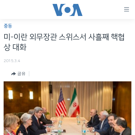
연
결
가
중동
한반도
능
미-이란 외무장관 스위스서 사흘째 핵협
세계
링
상 대화
VOD
크
2015.3.4
라디오
메
인
공유
프로그램
콘
FOLLOW US
주파수 안내
텐
츠
로
언어 선택
이
동
메
인