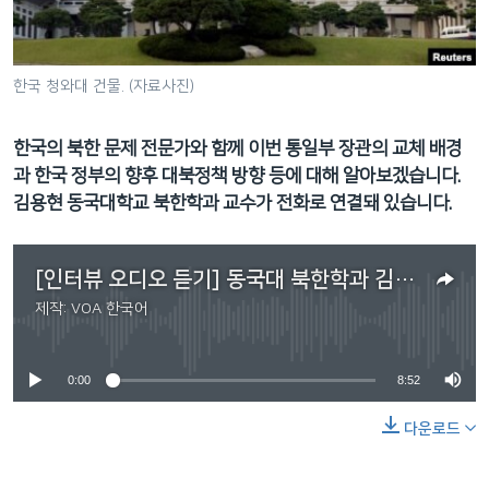
네
비
게
한국 청와대 건물. (자료사진)
이
션
한국의 북한 문제 전문가와 함께 이번 통일부 장관의 교체 배경
으
과 한국 정부의 향후 대북정책 방향 등에 대해 알아보겠습니다.
로
김용현 동국대학교 북한학과 교수가 전화로 연결돼 있습니다.
이
동
검
[인터뷰 오디오 듣기] 동국대 북한학과 김용현 교수
색
제작:
VOA 한국어
으
No media source currently available
로
이
0:00
8:52
등
다운로드