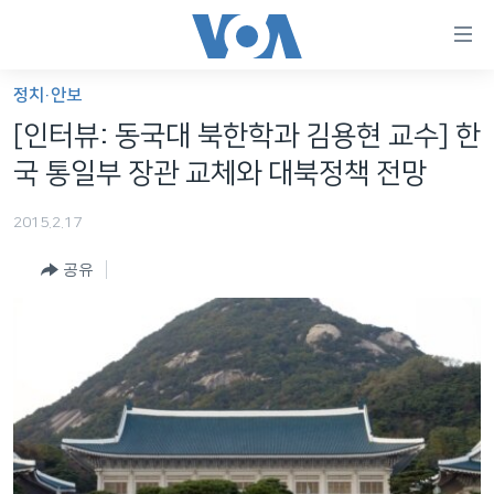
연
결
가
정치·안보
한반도
능
[인터뷰: 동국대 북한학과 김용현 교수] 한
세계
링
국 통일부 장관 교체와 대북정책 전망
VOD
크
2015.2.17
라디오
메
인
공유
프로그램
콘
FOLLOW US
주파수 안내
텐
츠
로
언어 선택
이
동
메
인