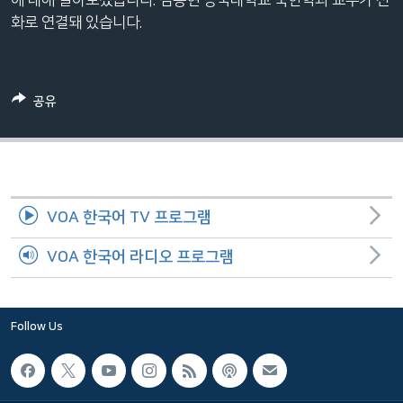
네
화로 연결돼 있습니다.
비
게
이
공유
션
으
로
이
동
VOA 한국어 TV 프로그램
검
색
VOA 한국어 라디오 프로그램
으
로
이
Follow Us
등