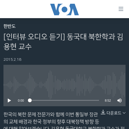
연
결
가
한반도
한반도
능
[인터뷰 오디오 듣기] 동국대 북한학과 김
세계
링
용현 교수
VOD
크
2015.2.18
라디오
메
인
프로그램
콘
FOLLOW US
주파수 안내
텐
No media source currently available
츠
로
0:00
8:52
언어 선택
이
동
다운로드
한국의 북한 문제 전문가와 함께 이번 통일부 장관
메
의 교체 배경과 한국 정부의 향후 대북정책 방향 등
인
에 대해 알아보겠습니다. 김용현 동국대학교 북한학과 교수가 전