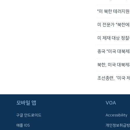
"미 북한 테러지원
미 전문가 "북한에
미 제재 대상 정찰
중국 "미국 대북제
북한, 미국 대북제
조선총련, “미국 
FOLLOW US
모바일 앱
VOA
구글 안드로이드
Accessibility
애플 IOS
개인정보취급방
언어 선택