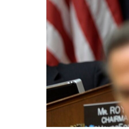
네
비
게
이
션
으
로
이
동
검
색
으
로
이
등