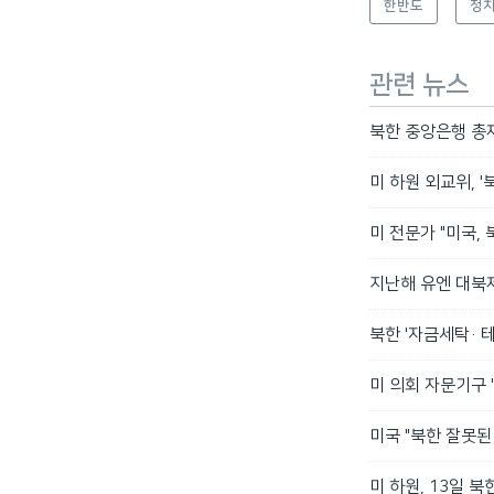
한반도
정치
관련 뉴스
북한 중앙은행 총재
미 하원 외교위, 
미 전문가 "미국,
지난해 유엔 대북제
북한 '자금세탁· 
미 의회 자문기구 
미국 "북한 잘못된
미 하원, 13일 