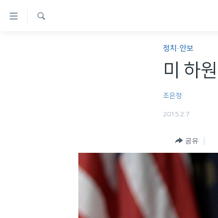
연
결
검
가
한반도
색
정치·안보
능
세계
미 하원
링
VOD
크
조은정
라디오
메
2015.2.7
프로그램
인
콘
주파수 안내
공유
텐
츠
로
이
동
메
인