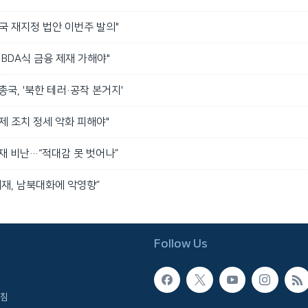
국 재지정 법안 이번주 발의"
 BDA식 금융 제재 가해야"
총국, '북한 테러·공작 본거지'
제 조치 정세 악화 피해야"
재 비난…“적대감 못 벗어나”
제재, 남북대화에 악영향”
Follow Us
침