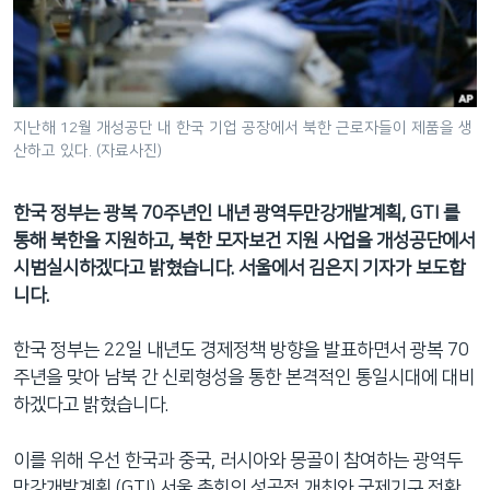
네
비
게
이
션
지난해 12월 개성공단 내 한국 기업 공장에서 북한 근로자들이 제품을 생
산하고 있다. (자료사진)
으
로
이
한국 정부는 광복 70주년인 내년 광역두만강개발계획, GTI 를
동
통해 북한을 지원하고, 북한 모자보건 지원 사업을 개성공단에서
검
시범실시하겠다고 밝혔습니다. 서울에서 김은지 기자가 보도합
색
니다.
으
로
한국 정부는 22일 내년도 경제정책 방향을 발표하면서 광복 70
이
주년을 맞아 남북 간 신뢰형성을 통한 본격적인 통일시대에 대비
등
하겠다고 밝혔습니다.
이를 위해 우선 한국과 중국, 러시아와 몽골이 참여하는 광역두
만강개발계획 (GTI) 서울 총회의 성공적 개최와 국제기구 전환,