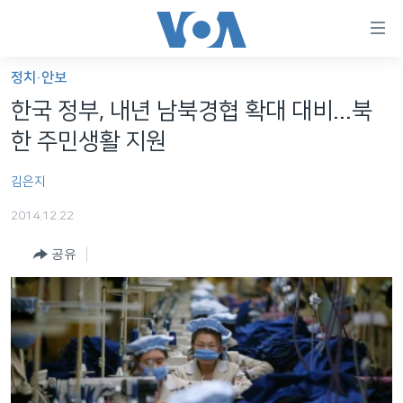
연
결
가
정치·안보
한반도
능
한국 정부, 내년 남북경협 확대 대비...북
세계
링
한 주민생활 지원
VOD
크
김은지
라디오
메
인
2014.12.22
프로그램
콘
FOLLOW US
공유
주파수 안내
텐
츠
로
언어 선택
이
동
메
인