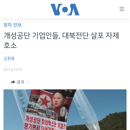
연
결
가
정치·안보
한반도
능
개성공단 기업인들, 대북전단 살포 자제
세계
링
호소
VOD
크
김환용
라디오
메
인
2014.10.9
프로그램
콘
FOLLOW US
공유
주파수 안내
텐
츠
로
언어 선택
이
동
메
인