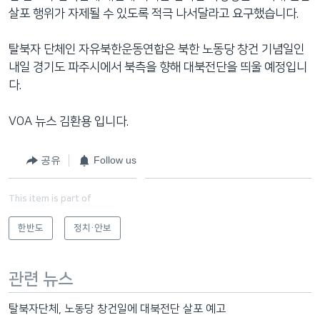
살포 행위가 자제될 수 있도록 적극 나서달라고 요구했습니다.
탈북자 단체인 자유북한운동연합은 북한 노동당 창건 기념일인
내일 경기도 파주시에서 북측을 향해 대북전단을 띄울 예정입니
다.
VOA 뉴스 김환용 입니다.
공유
Follow us
This item is part of
한반도
정치·안보
관련 뉴스
탈북자단체, 노동당 창건일에 대북전단 살포 예고