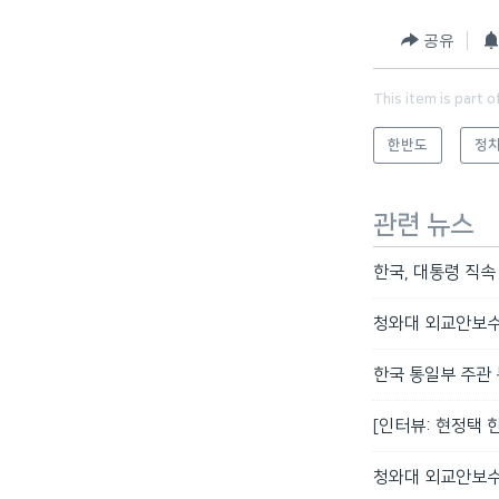
공유
This item is part o
한반도
정치
관련 뉴스
한국, 대통령 직속
청와대 외교안보수
한국 통일부 주관
[인터뷰: 현정택 
청와대 외교안보수석