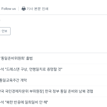
Follow us
기사 본문 인쇄
f
·안보
 ‘통일준비위원회’ 출범
석 "드레스덴 구상, 언행일치로 증명할 것"
 통일교육주간 개막
한국 국민경제자문위 부위원장] 한국 정부 통일 준비와 남북 경협
 "북한 반응에 일희일비 안 해"