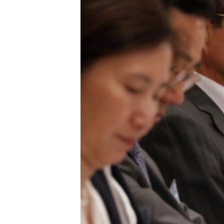
네
비
게
이
션
으
로
이
동
검
색
으
로
이
등