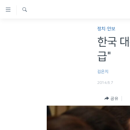
연
결
검
가
한반도
색
정치·안보
능
세계
한국 대
링
VOD
크
급"
라디오
메
프로그램
인
김은지
콘
주파수 안내
2014.8.7
텐
츠
공유
로
이
동
메
인