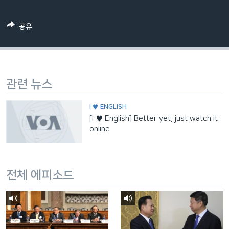
네
비
공유
게
이
션
으
관련 뉴스
로
이
I ♥ ENGLISH
동
[I ♥ English] Better yet, just watch it
검
online
색
으
로
전체 에피소드
이
등