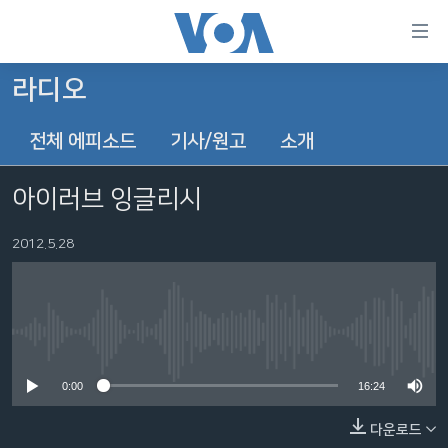
연
결
가
라디오
한반도
능
전체 에피소드
기사/원고
소개
세계
링
VOD
크
아이러브 잉글리시
라디오
메
인
2012.5.28
프로그램
콘
FOLLOW US
주파수 안내
텐
츠
로
No media source currently available
언어 선택
이
0:00
16:24
동
메
다운로드
인