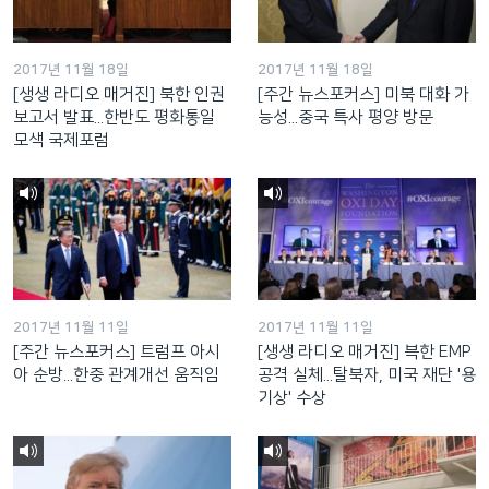
2017년 11월 18일
2017년 11월 18일
[생생 라디오 매거진] 북한 인권
[주간 뉴스포커스] 미북 대화 가
보고서 발표...한반도 평화통일
능성...중국 특사 평양 방문
모색 국제포럼
2017년 11월 11일
2017년 11월 11일
[주간 뉴스포커스] 트럼프 아시
[생생 라디오 매거진] 븍한 EMP
아 순방...한중 관계개선 움직임
공격 실체...탈북자, 미국 재단 '용
기상' 수상