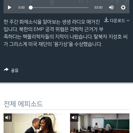
네
0:00
53:00
비
게
다운로드
한 주간 화제소식을 알아보는 생생 라디오 매거진
이
입니다. 북한의 EMP 공격 위협은 과학적 근거가 부
션
족하다는 핵물리학자들의 지적이 나왔습니다. 탈북자 지성호 씨
으
가 그리스계 미국 재단의 '용기상'을 수상했습니다.
로
이
동
공유
검
색
으
로
이
전체 에피소드
등