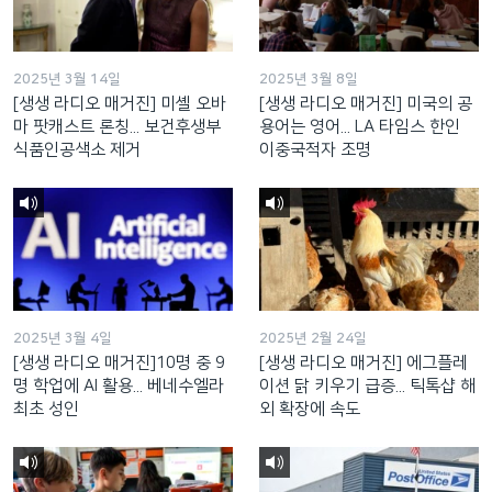
2025년 3월 14일
2025년 3월 8일
[생생 라디오 매거진] 미셸 오바
[생생 라디오 매거진] 미국의 공
마 팟캐스트 론칭... 보건후생부
용어는 영어... LA 타임스 한인
식품인공색소 제거
이중국적자 조명
2025년 3월 4일
2025년 2월 24일
[생생 라디오 매거진]10명 중 9
[생생 라디오 매거진] 에그플레
명 학업에 AI 활용... 베네수엘라
이션 닭 키우기 급증... 틱톡샵 해
최초 성인
외 확장에 속도