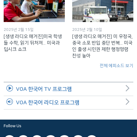
2025년 2월 15일
2025년 2월 10일
[생생 라디오 매거진]미국 학생
[생생 라디오 매거진] 미 우정국,
들 수학, 읽기 뒤처져... 미국과
중국 소포 반입 중단 번복... 미국
딥시크 쇼크
인 출생 시민권 제한 행정명령
찬성 높아
전체 에피소드 보기
VOA 한국어 TV 프로그램
VOA 한국어 라디오 프로그램
Follow Us