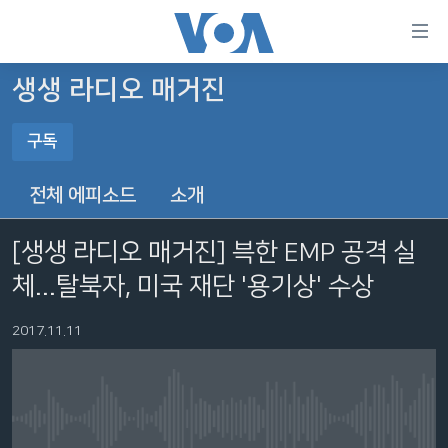
연
결
가
생생 라디오 매거진
한반도
능
구독
세계
링
구독
VOD
크
전체 에피소드
소개
라디오
메
구독
인
[생생 라디오 매거진] 븍한 EMP 공격 실
프로그램
콘
FOLLOW US
체...탈북자, 미국 재단 '용기상' 수상
주파수 안내
텐
츠
2017.11.11
로
언어 선택
이
동
메
No media source currently available
인