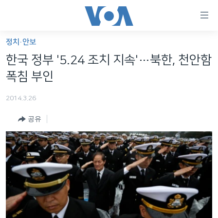
연
결
가
정치·안보
한반도
능
한국 정부 '5.24 조치 지속'…북한, 천안함
세계
링
폭침 부인
VOD
크
2014.3.26
라디오
메
인
공유
프로그램
콘
FOLLOW US
주파수 안내
텐
츠
로
언어 선택
이
동
메
인