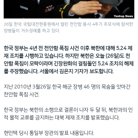
네
비
게
26일 한국 국립대전현충원에서 열린 천안함 용사 4주기 추모식에 참석한
이
장병들이 거수경례를 하고 있다.
션
으
한국 정부는 4년 전 천안함 폭침 사건 이후 북한에 대해 5.24 제
로
재 조치를 시행하고 있습니다. 하지만 북한은 오늘 (26일)도 천
이
안함 폭침이 모략이라며 긴장완화의 걸림돌인 5.24 조치의 해제
동
를 주장했습니다. 서울에서 김은지 기자가 보도합니다.
검
색
지난 2010년 3월26일 한국 해군 장병 46 명의 목숨을 앗아간
으
천안함 폭침 사건.
로
이
한국 정부는 북한의 소행으로 결론이 나자 두 달 뒤, 북한과의 인
등
적 물적 교류를 금지하는 대북 제재 조치를 발표했습니다.
현인택 당시 통일부 장관의 발표 내용입니다.