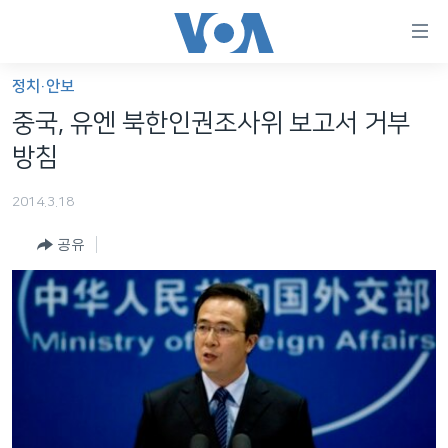
연
결
가
정치·안보
한반도
능
중국, 유엔 북한인권조사위 보고서 거부
세계
링
방침
VOD
크
2014.3.18
라디오
메
인
공유
프로그램
콘
FOLLOW US
주파수 안내
텐
츠
로
언어 선택
이
동
메
인