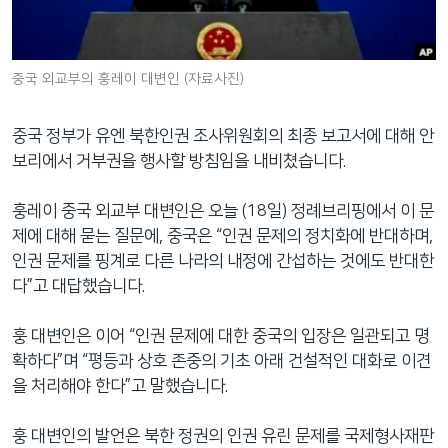
네
비
게
중국 외교부의 훙레이 대변인 (자료사진)
이
션
중국 정부가 유엔 북한인권 조사위원회의 최종 보고서에 대해 안
으
보리에서 거부권을 행사할 방침임을 내비쳤습니다.
로
이
훙레이 중국 외교부 대변인은 오늘 (18일) 정례브리핑에서 이 문
동
제에 대해 묻는 질문에, 중국은 “인권 문제의 정치화에 반대하며,
검
인권 문제를 핑계로 다른 나라의 내정에 간섭하는 것에도 반대한
색
다”고 대답했습니다.
으
로
훙 대변인은 이어 “인권 문제에 대한 중국의 입장은 일관되고 명
이
확하다”며 “평등과 상호 존중의 기초 아래 건설적인 대화로 이견
등
을 처리해야 한다”고 말했습니다.
훙 대변인의 발언은 북한 정권의 인권 유린 문제를 국제형사재판