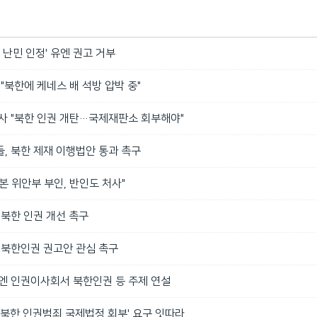
 난민 인정' 유엔 권고 거부
 "북한에 케네스 배 석방 압박 중"
대사 "북한 인권 개탄…국제재판소 회부해야"
, 북한 제재 이행법안 통과 촉구
본 위안부 부인, 반인도 처사"
 북한 인권 개선 촉구
 북한인권 권고안 관심 촉구
유엔 인권이사회서 북한인권 등 주제 연설
'북한 인권범죄 국제법정 회부' 요구 잇따라