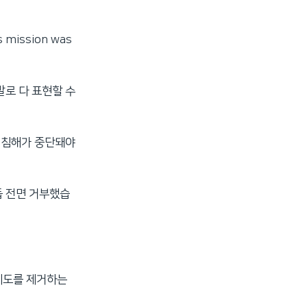
 mission was
말로 다 표현할 수
권 침해가 중단돼야
듭 전면 거부했습
제도를 제거하는