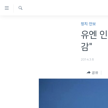
연
결
검
가
한반도
색
정치·안보
능
세계
유엔 인
링
VOD
크
감"
라디오
메
프로그램
인
2014.3.8
콘
주파수 안내
텐
공유
츠
로
이
동
메
인