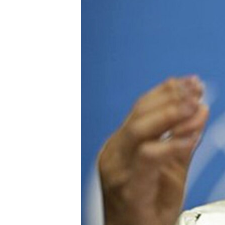
네
비
게
이
션
으
로
이
동
검
색
으
로
이
등