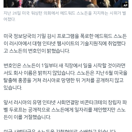
네
비
지난 26일 미국 워싱턴 의회에서 에드워드 스노든을 지지하는 시위가 벌
어졌다.
게
이
션
미국 정보당국의 기밀 감시 프로그램을 폭로한 에드워드 스노든
으
이 러시아에서 대형 인터넷 웹사이트의 기술지원직에 취업했다
로
고 스노든의 변호인이 밝혔습니다.
이
동
변호인은 스노든이 1일부터 새 직장에서 일을 시작할 것이라면
검
서도 회사 이름은 밝히지 않았습니다. 스노든은 지난 6월 미국을
색
탈출해 홍콩을 거쳐 러시아로 망명한 뒤 거처를 공개하지 않고
으
있습니다.
로
이
앞서 러시아의 유명 인터넷 사회연결망 비콘타크테의 창립자 파
등
벨 두로프는 공개적으로 스노든에게 일자리를 제안했지만 스노
든이 이를 거절했습니다.
미국 사법당국은 스노든을 간첩혐의로 수배하고 있습니다.