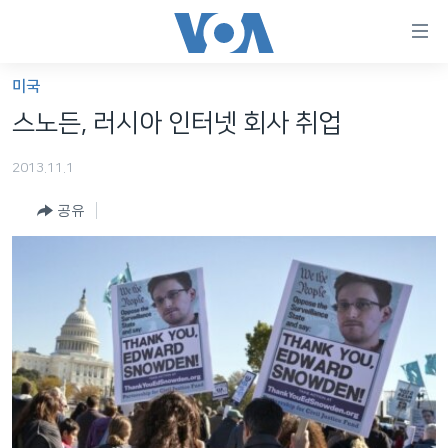
연
결
가
미국
한반도
능
스노든, 러시아 인터넷 회사 취업
세계
링
2013.11.1
VOD
크
공유
라디오
메
인
프로그램
콘
FOLLOW US
주파수 안내
텐
츠
로
언어 선택
이
동
메
인