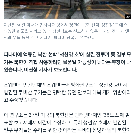
네
비
게
지난달 30일 파나마 만사니요 항에서 경찰이 북한 선적 '청천강' 호에 실
이
려있던 화물을 지키고 있다. 청천강호는 신고하지 않은 무기와 전투기 엔
션
진과 부품 등을 싣고 가다가, 파나마 당국에 적발됐다.
으
로
파나마에 억류된 북한 선박 '청천강 호'에 실린 전투기 등 일부 무
이
기는 북한이 직접 사용하려던 물품일 가능성이 높다는 주장이 나
동
왔습니다. 이연철 기자가 보도합니다.
검
색
스웨덴의 민간단체인 스웨덴 국제평화연구소는 청천강 호에서
으
발견된 쿠바산 무기들은 명백한 유엔 안보리 대북 제재 위반이라
로
고 주장했습니다.
이
등
이 연구소는 27일 미국의 북한전문 인터넷매체인 ‘38노스’에 발
표한 보고서에서 이같이 주장하고, 특히 청천강 호에서 발견된
일부 무기들은 수리를 위한 것이라는 쿠바의 설명과 달리 북한이