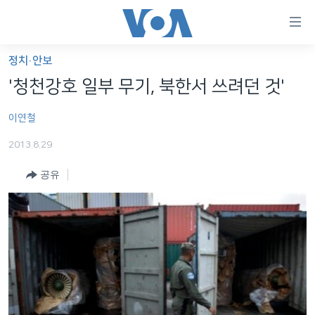
연
결
가
정치·안보
한반도
능
'청천강호 일부 무기, 북한서 쓰려던 것'
세계
링
이연철
VOD
크
2013.8.29
라디오
메
인
공유
프로그램
콘
FOLLOW US
주파수 안내
텐
츠
로
언어 선택
이
동
메
인