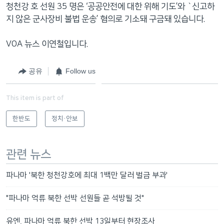
청천강 호 선원 35 명은 ‘공공안전에 대한 위해 기도’와 `신고하
지 않은 군사장비 불법 운송’ 혐의로 기소돼 구금돼 있습니다.
VOA 뉴스 이연철입니다.
공유
Follow us
This item is part of
한반도
정치·안보
관련 뉴스
파나마 '북한 청천강호에 최대 1백만 달러 벌금 부과'
"파나마 억류 북한 선박 선원들 곧 석방될 것"
유엔, 파나마 억류 북한 선박 13일부터 현장조사