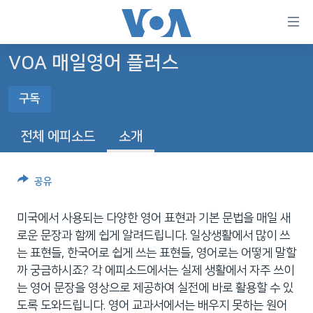
연
결
가
VOA 매일영어 플러스
한반도
능
구독
세계
링
구독
VOD
크
전체 에피소드
소개
라디오
메
YouTube
인
프로그램
공유
콘
FOLLOW US
주파수 안내
텐
Video Podcast
미국에서 사용되는 다양한 영어 표현과 기본 문법을 매일 새
츠
로운 문장과 함께 쉽게 알려드립니다. 일상생활에서 많이 쓰
로
는 표현들, 한국어로 쉽게 쓰는 표현들, 영어로는 어떻게 말할
언어 선택
이
까 궁금하시죠? 각 에피소드에서는 실제 생활에서 자주 쓰이
동
는 영어 문장을 영상으로 제공하여 실전에 바로 활용할 수 있
메
도록 도와드립니다. 영어 교과서에서는 배우지 못하는 원어
인