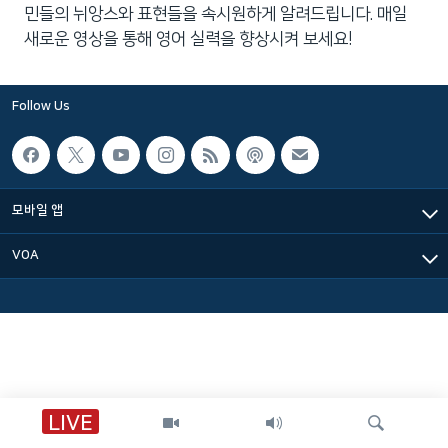
민들의 뉘앙스와 표현들을 속시원하게 알려드립니다. 매일
네
새로운 영상을 통해 영어 실력을 향상시켜 보세요!
비
게
이
Follow Us
션
으
로
이
모바일 앱
동
검
VOA
색
으
로
이
등
LIVE