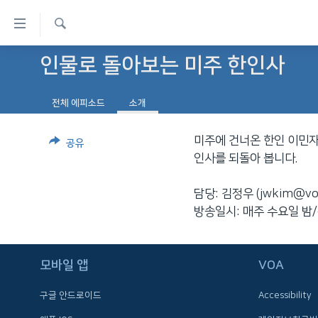
연
결
검
가
인물로 돌아보는 미주 한인사
한반도
색
능
세계
링
전체 에피소드
소개
VOD
크
미주에 건너온 한인 이민자
라디오
공유
메
인사를 되돌아 봅니다.
프로그램
인
콘
주파수 안내
담당: 김정우 (jwkim@vo
텐
방송일시: 매주 수요일 밤
츠
로
이
모바일 앱
VOA
동
메
구글 안드로이드
Accessibility
인