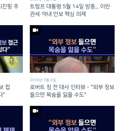
.시진핑 주
트럼프 대통령 5월 14일 방중... 이란·
관세·역내 안보 핵심 의제
2026년 5월 6일
보 접
로버트 킹 전 대사 인터뷰 - "외부 정보
다"
들으면 목숨을 잃을 수도"