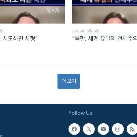
6일
2026년 5월 6일
도 시도하면 사형"
"북한, 세계 유일의 전체주의
더 보기
Follow Us
침