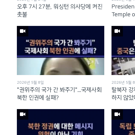
네
오후 7시 27분, 워싱턴 의사당에 켜진
Presiden
비
촛불
Temple o
게
이
션
으
로
이
동
검
색
2026년 5월 8일
2026년 5월 
으
"권위주의 국가 간 봐주기"...국제사회
탈북자 강제
로
북한 인권에 실패?
하지 않았
이
등