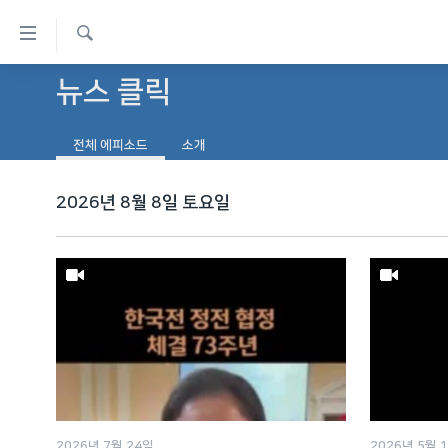
연
결
검
가
뉴스 클릭
한반도
색
능
세계
링
전체 에피소드
소개
VOD
크
라디오
2026년 8월 8일 토요일
메
프로그램
인
콘
주파수 안내
텐
츠
로
이
동
메
인
2026년 7월 24일
2026년 5월 