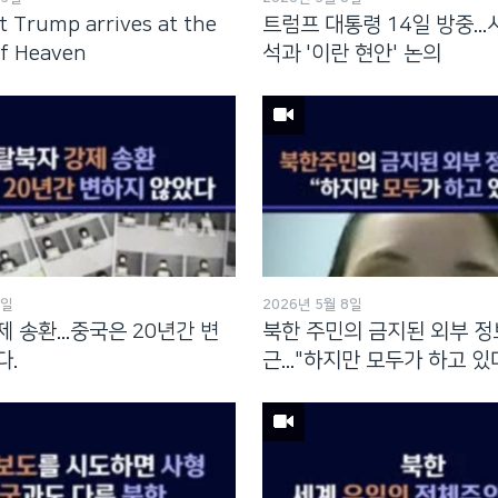
t Trump arrives at the
트럼프 대통령 14일 방중..
f Heaven
석과 '이란 현안' 논의
8일
2026년 5월 8일
 송환...중국은 20년간 변
북한 주민의 금지된 외부 정
다.
근..."하지만 모두가 하고 있