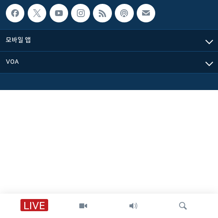
네
비
게
모바일 앱
이
션
VOA
으
로
이
동
검
색
으
로
이
등
LIVE