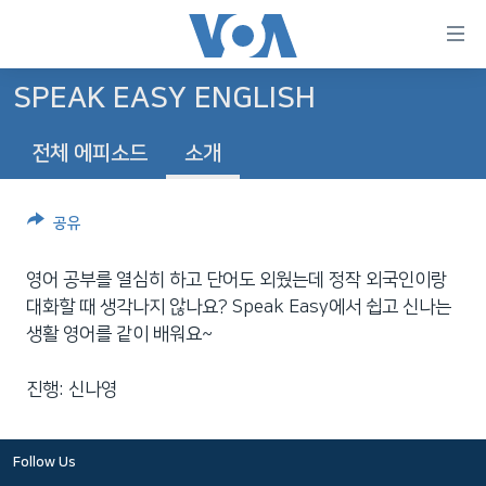
연
결
가
SPEAK EASY ENGLISH
한반도
능
전체 에피소드
소개
세계
링
VOD
크
공유
라디오
메
인
프로그램
영어 공부를 열심히 하고 단어도 외웠는데 정작 외국인이랑
콘
FOLLOW US
대화할 때 생각나지 않나요? Speak Easy에서 쉽고 신나는
주파수 안내
텐
생활 영어를 같이 배워요~
츠
로
진행: 신나영
언어 선택
이
동
메
Follow Us
인