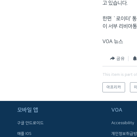
고 있습니다.
한편 `로이터' 
이 서부 리비아통
VOA 뉴스
공유
This item is part o
아프리카
FOLLOW US
모바일 앱
VOA
구글 안드로이드
Accessibility
애플 IOS
개인정보취급방
언어 선택