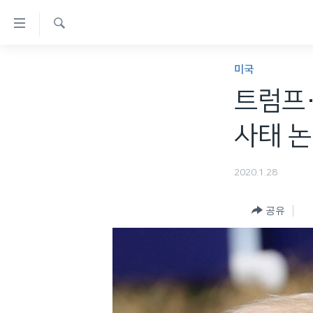
연
결
검
가
한반도
색
미국
능
세계
트럼프·
링
VOD
크
사태 논
라디오
메
프로그램
인
2020.1.28
콘
주파수 안내
텐
공유
츠
로
이
동
메
인