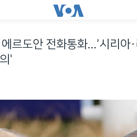
에르도안 전화통화...'시리아
의'