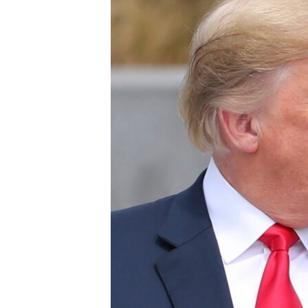
네
비
게
이
션
으
로
이
동
검
색
으
로
이
등