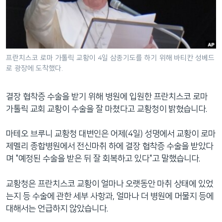
네
비
게
이
션
프란치스코 로마 가톨릭 교황이 4일 삼종기도를 하기 위해 바티칸 성베드
로 광장에 도착했다.
으
로
이
결장 협착증 수술을 받기 위해 병원에 입원한 프란치스코 로마
동
가톨릭 교회 교황이 수술을 잘 마쳤다고 교황청이 밝혔습니다.
검
색
마테오 브루니 교황청 대변인은 어제(4일) 성명에서 교황이 로마
으
제멜리 종합병원에서 전신마취 하에 결장 협착증 수술을 받았다
로
며 "예정된 수술을 받은 뒤 잘 회복하고 있다"고 말했습니다.
이
등
교황청은 프란치스코 교황이 얼마나 오랫동안 마취 상태에 있었
는지 등 수술에 관한 세부 사항과, 얼마나 더 병원에 머물지 등에
대해서는 언급하지 않았습니다.