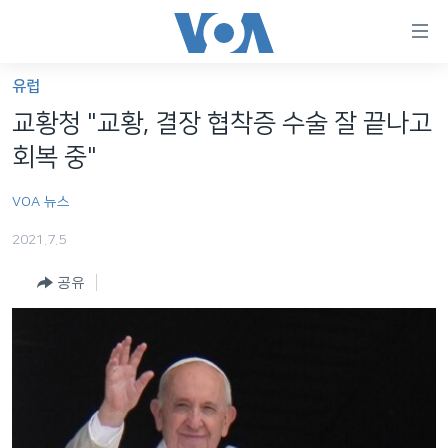
연
결
가
유럽
한반도
능
교황청 "교황, 결장 협착증 수술 잘 끝나고
세계
링
회복 중"
VOD
크
VOA 뉴스
라디오
메
인
2021.7.5
프로그램
콘
FOLLOW US
공유
주파수 안내
텐
츠
로
언어 선택
이
동
메
인