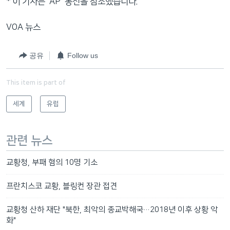
* 이 기사는 'AP' 통신을 참조했습니다.
VOA 뉴스
공유
Follow us
This item is part of
세계
유럽
관련 뉴스
교황청, 부패 혐의 10명 기소
프란치스코 교황, 블링컨 장관 접견
교황청 산하 재단 "북한, 최악의 종교박해국…2018년 이후 상황 악
화"