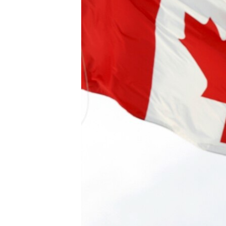
네
비
게
이
션
으
로
이
동
검
색
으
로
이
등