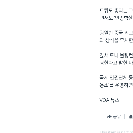
트뤼도 총리는 그
면서도 ‘인종학살
왕원빈 중국 외교
과 상식을 무시한
앞서 토니 블링컨
당한다고 밝힌 바
국제 인권단체 등
용소’를 운영하면
VOA 뉴스
공유
This item is part o