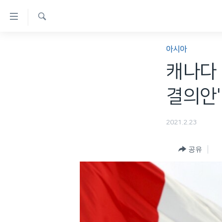
연
결
검
가
한반도
색
아시아
능
세계
캐나다 
링
VOD
크
결의안'
라디오
메
프로그램
인
2021.2.23
콘
주파수 안내
텐
공유
츠
로
이
동
메
인