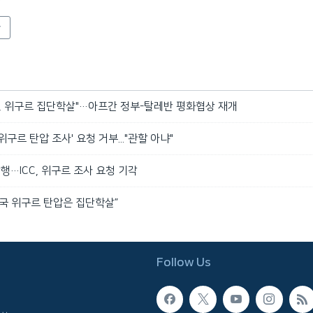
아
국, 위구르 집단학살"…아프간 정부-탈레반 평화협상 재개
구르 탄압 조사' 요청 거부..."관할 아냐"
단행…ICC, 위구르 조사 요청 기각
국 위구르 탄압은 집단학살”
Follow Us