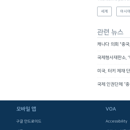
세계
아시
관련 뉴스
캐나다 의회 "중
국제형사재판소, '위
미국, 터키 제재 
국제 인권단체 “중
FOLLOW US
모바일 앱
VOA
구글 안드로이드
Accessibility