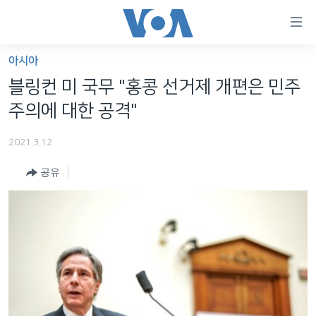
연
결
가
아시아
한반도
능
블링컨 미 국무 "홍콩 선거제 개편은 민주
세계
링
주의에 대한 공격"
VOD
크
2021.3.12
라디오
메
인
공유
프로그램
콘
FOLLOW US
주파수 안내
텐
츠
로
언어 선택
이
동
메
인