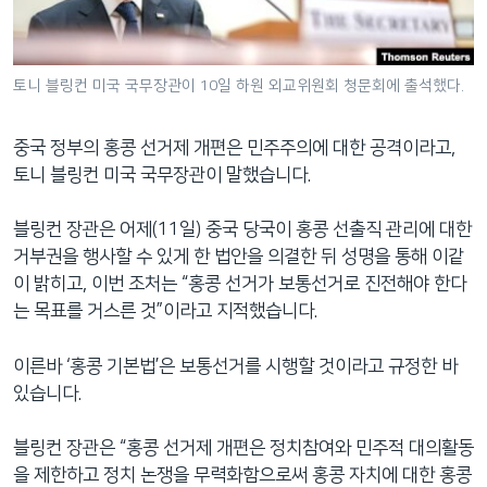
네
비
게
토니 블링컨 미국 국무장관이 10일 하원 외교위원회 청문회에 출석했다.
이
션
중국 정부의 홍콩 선거제 개편은 민주주의에 대한 공격이라고,
으
토니 블링컨 미국 국무장관이 말했습니다.
로
이
블링컨 장관은 어제(11일) 중국 당국이 홍콩 선출직 관리에 대한
동
거부권을 행사할 수 있게 한 법안을 의결한 뒤 성명을 통해 이같
검
이 밝히고, 이번 조처는 “홍콩 선거가 보통선거로 진전해야 한다
색
는 목표를 거스른 것”이라고 지적했습니다.
으
로
이른바 ‘홍콩 기본법’은 보통선거를 시행할 것이라고 규정한 바
이
있습니다.
등
블링컨 장관은 “홍콩 선거제 개편은 정치참여와 민주적 대의활동
을 제한하고 정치 논쟁을 무력화함으로써 홍콩 자치에 대한 홍콩