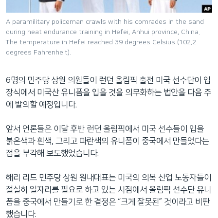
네
비
A paramilitary policeman crawls with his comrades in the sand
during heat endurance training in Hefei, Anhui province, China.
게
The temperature in Hefei reached 39 degrees Celsius (102.2
이
degrees Fahrenheit).
션
으
6명의 민주당 상원 의원들이 런던 올림픽 출전 미국 선수단이 입
로
장식에서 미국산 유니폼을 입을 것을 의무화하는 법안을 다음 주
이
에 발의할 예정입니다.
동
검
앞서 언론들은 이달 후반 런던 올림픽에서 미국 선수들이 입을
색
붉은색과 흰색, 그리고 파란색의 유니폼이 중국에서 만들었다는
으
점을 부각해 보도했었습니다.
로
이
해리 리드 민주당 상원 원내대표는 미국의 의복 산업 노동자들이
등
절실히 일자리를 필요로 하고 있는 시점에서 올림픽 선수단 유니
폼을 중국에서 만들기로 한 결정은 “크게 잘못된” 것이라고 비판
했습니다.