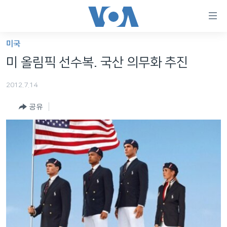
연
결
가
미국
한반도
능
미 올림픽 선수복. 국산 의무화 추진
세계
링
2012.7.14
VOD
크
공유
라디오
메
인
프로그램
콘
FOLLOW US
주파수 안내
텐
츠
로
언어 선택
이
동
메
인