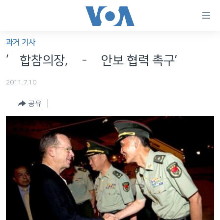
연
결
가
과거 기사
한반도
능
‘美합참의장, 美-中 안보 협력 촉구’
세계
링
2011.7.10
VOD
크
공유
라디오
메
인
프로그램
콘
FOLLOW US
주파수 안내
텐
츠
로
언어 선택
이
동
메
인