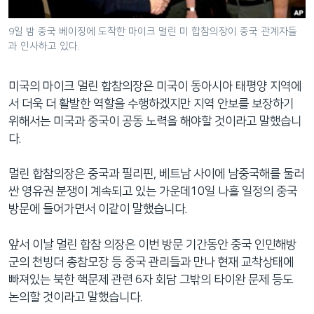
네
비
9일 밤 중국 베이징에 도착한 마이크 멀린 미 합참의장이 중국 관계자들
과 인사하고 있다.
게
이
션
미국의 마이크 멀린 합참의장은 미국이 동아시아 태평양 지역에
으
서 더욱 더 활발한 역할을 수행하겠지만 지역 안보를 보장하기
로
위해서는 미국과 중국이 공동 노력을 해야할 것이라고 말했습니
이
다.
동
검
멀린 합참의장은 중국과 필리핀, 베트남 사이에 남중국해를 둘러
색
싼 영유권 분쟁이 계속되고 있는 가운데10일 나흘 일정의 중국
으
방문에 들어가면서 이같이 말했습니다.
로
이
앞서 이날 멀린 합참 의장은 이번 방문 기간동안 중국 인민해방
등
군의 천빙더 총참모장 등 중국 관리들과 만나 현재 교착상태에
빠져있는 북한 핵문제 관련 6자 회담 그밖의 타이완 문제 등도
논의할 것이라고 말했습니다.