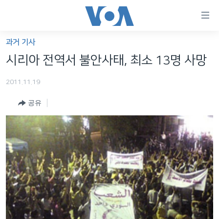
연
결
가
과거 기사
한반도
능
시리아 전역서 불안사태, 최소 13명 사망
세계
링
2011.11.19
VOD
크
공유
라디오
메
인
프로그램
콘
FOLLOW US
주파수 안내
텐
츠
로
언어 선택
이
동
메
인