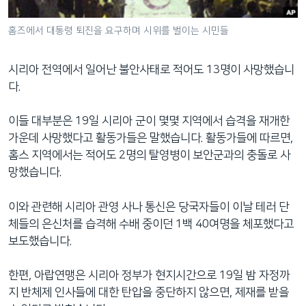
네
비
홈즈에서 대통령 퇴진을 요구하며 시위를 벌이는 시민들
게
이
시리아 전역에서 일어난 불안사태로 적어도 13명이 사망했습니
션
다.
으
로
이들 대부분은 19일 시리아 군이 몇몇 지역에서 습격을 재개한
이
가운데 사망했다고 활동가들은 말했습니다. 활동가들에 따르면,
동
홈스 지역에서는 적어도 2명의 탈영병이 보안군과의 충돌로 사
검
망했습니다.
색
으
이와 관련해 시리아 관영 사나 통신은 당국자들이 이날 테러 단
로
체들의 은신처를 습격해 수배 중이던 1백 40여명을 체포했다고
이
보도했습니다.
등
한편, 아랍연맹은 시리아 정부가 현지시간으로 19일 밤 자정까
지 반체제 인사들에 대한 탄압을 중단하지 않으면, 제재를 받을