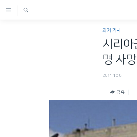
연
결
검
가
한반도
색
과거 기사
능
세계
시리아군
링
VOD
크
명 사망
라디오
메
프로그램
인
2011.10.8
콘
주파수 안내
텐
공유
츠
로
이
동
메
인