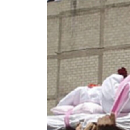
네
비
게
이
션
으
로
이
동
검
색
으
로
이
등