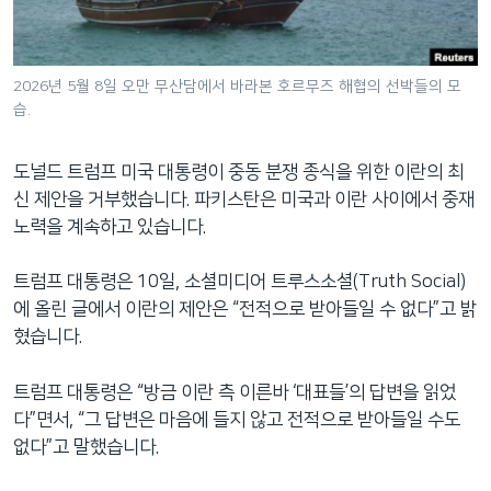
네
비
게
2026년 5월 8일 오만 무산담에서 바라본 호르무즈 해협의 선박들의 모
이
습.
션
으
도널드 트럼프 미국 대통령이 중동 분쟁 종식을 위한 이란의 최
로
신 제안을 거부했습니다. 파키스탄은 미국과 이란 사이에서 중재
이
노력을 계속하고 있습니다.
동
검
트럼프 대통령은 10일, 소셜미디어 트루스소셜(Truth Social)
색
에 올린 글에서 이란의 제안은 “전적으로 받아들일 수 없다”고 밝
으
혔습니다.
로
이
트럼프 대통령은 “방금 이란 측 이른바 ‘대표들’의 답변을 읽었
등
다”면서, “그 답변은 마음에 들지 않고 전적으로 받아들일 수도
없다”고 말했습니다.