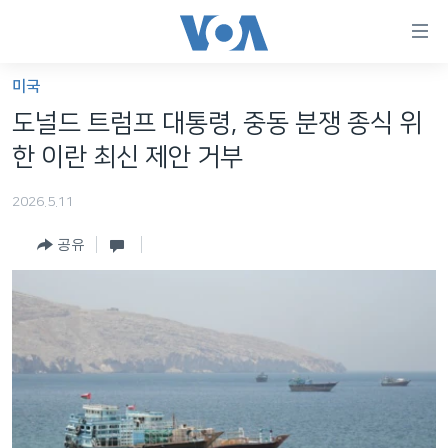
연
결
가
미국
한반도
능
도널드 트럼프 대통령, 중동 분쟁 종식 위
세계
링
한 이란 최신 제안 거부
VOD
크
2026.5.11
라디오
메
인
공유
프로그램
콘
FOLLOW US
주파수 안내
텐
츠
로
언어 선택
이
동
메
인