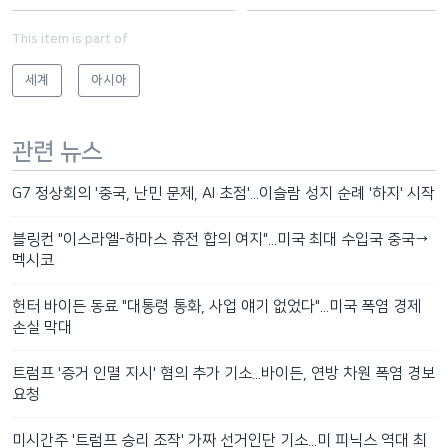
This item is part of
세계
아시아
관련 뉴스
G7 정상회의 '중국, 난민 문제, AI 초점'...이슬람 성지 순례 '하지' 시작
블링컨 "이스라엘-하마스 휴전 합의 여지"...미국 최대 수입국 중국→
멕시코
헌터 바이든 동료 "대통령 통화, 사업 얘기 없었다"...미국 폭염 경제
손실 막대
트럼프 '증거 인멸 지시' 혐의 추가 기소...바이든, 연방 차원 폭염 경보
요청
미시간주 '트럼프 승리 조작' 가짜 선거인단 기소...미 피닉스 역대 최