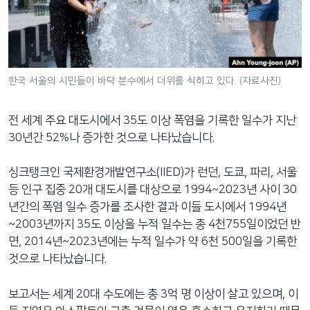
네
비
게
이
션
한국 서울의 시민들이 바닥 분수에서 더위를 식히고 있다. (자료사진)
으
로
전 세계 주요 대도시에서 35도 이상 폭염을 기록한 일수가 지난
이
30년간 52%나 증가한 것으로 나타났습니다.
동
검
싱크탱크인 국제환경개발연구소(IIED)가 런던, 도쿄, 파리, 서울
색
등 인구 집중 20개 대도시를 대상으로 1994~2023년 사이 30
으
년간의 폭염 일수 증가를 조사한 결과 이들 도시에서 1994년
로
~2003년까지 35도 이상을 누적 일수는 총 4천755일이었던 반
이
면, 2014년~2023년에는 누적 일수가 약 6천 500일을 기록한
등
것으로 나타났습니다.
보고서는 세계 20대 수도에는 총 3억 명 이상이 살고 있으며, 이