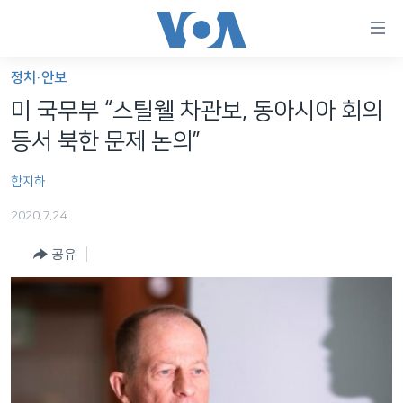
연
결
가
정치·안보
한반도
능
미 국무부 “스틸웰 차관보, 동아시아 회의
세계
링
등서 북한 문제 논의”
VOD
크
함지하
라디오
메
인
2020.7.24
프로그램
콘
FOLLOW US
공유
주파수 안내
텐
츠
로
언어 선택
이
동
메
인