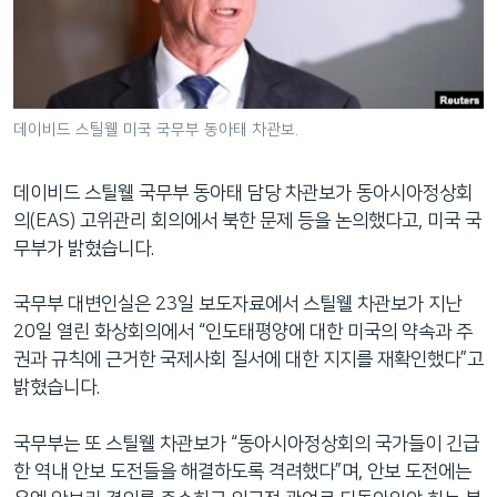
네
비
게
이
션
데이비드 스틸웰 미국 국무부 동아태 차관보.
으
로
데이비드 스틸웰 국무부 동아태 담당 차관보가 동아시아정상회
이
의(EAS) 고위관리 회의에서 북한 문제 등을 논의했다고, 미국 국
동
무부가 밝혔습니다.
검
색
국무부 대변인실은 23일 보도자료에서 스틸웰 차관보가 지난
으
20일 열린 화상회의에서 “인도태평양에 대한 미국의 약속과 주
로
권과 규칙에 근거한 국제사회 질서에 대한 지지를 재확인했다”고
이
밝혔습니다.
등
국무부는 또 스틸웰 차관보가 “동아시아정상회의 국가들이 긴급
한 역내 안보 도전들을 해결하도록 격려했다”며, 안보 도전에는