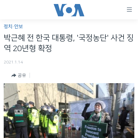
연
결
가
정치·안보
한반도
능
박근혜 전 한국 대통령, '국정농단' 사건 징
세계
링
역 20년형 확정
VOD
크
2021.1.14
라디오
메
인
공유
프로그램
콘
FOLLOW US
주파수 안내
텐
츠
로
언어 선택
이
동
메
인