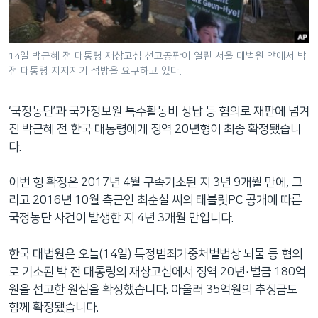
네
비
게
14일 박근혜 전 대통령 재상고심 선고공판이 열린 서울 대법원 앞에서 박
이
전 대통령 지지자가 석방을 요구하고 있다.
션
으
‘국정농단’과 국가정보원 특수활동비 상납 등 혐의로 재판에 넘겨
로
진 박근혜 전 한국 대통령에게 징역 20년형이 최종 확정됐습니
이
다.
동
검
이번 형 확정은 2017년 4월 구속기소된 지 3년 9개월 만에, 그
색
리고 2016년 10월 측근인 최순실 씨의 태블릿PC 공개에 따른
으
국정농단 사건이 발생한 지 4년 3개월 만입니다.
로
이
한국 대법원은 오늘(14일) 특정범죄가중처벌법상 뇌물 등 혐의
등
로 기소된 박 전 대통령의 재상고심에서 징역 20년·벌금 180억
원을 선고한 원심을 확정했습니다. 아울러 35억원의 추징금도
함께 확정됐습니다.