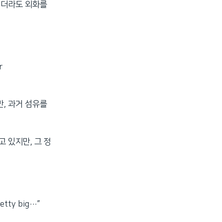
적더라도 외화를
r
, 과거 섬유를
 있지만, 그 정
retty big…”