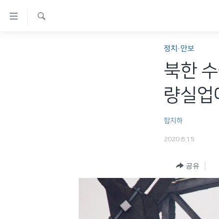
연
결
검
가
한반도
색
정치·안보
능
세계
북한 수
링
VOD
크
량실업
라디오
메
프로그램
인
함지하
콘
주파수 안내
2020.8.15
텐
츠
공유
로
이
동
메
인