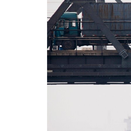
네
비
게
이
션
으
로
이
동
검
색
으
로
이
등