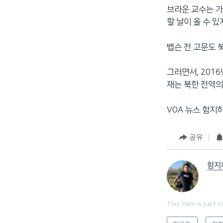
브라운 교수는 가
할 날이 올 수 
뱁슨 전 고문도 
그러면서, 201
재는 북한 전역
VOA 뉴스 함지
공유
함지
This item is part o