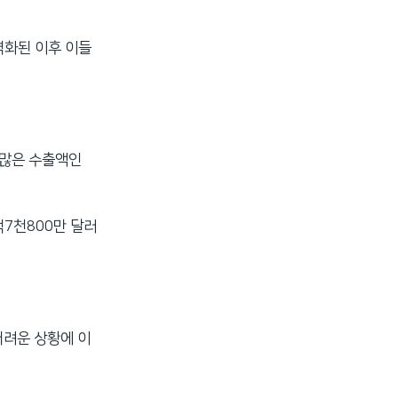
격화된 이후 이들
 많은 수출액인
억7천800만 달러
어려운 상황에 이