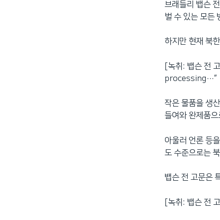
브래들리 뱁슨 전
벌 수 있는 모든
하지만 현재 북한
[녹취: 뱁슨 전 고문] 
processing…”
작은 물품을 생산
들여와 완제품으로
아울러 언론 등을
도 수준으로는 북
뱁슨 전 고문은 
[녹취: 뱁슨 전 고문] 