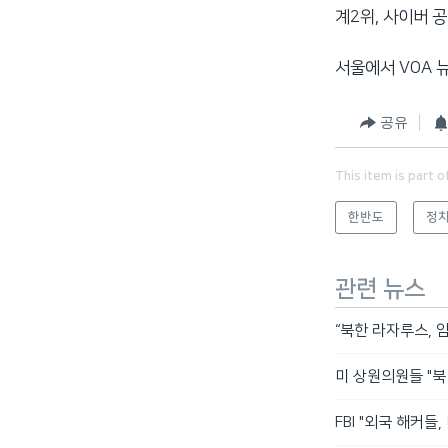
계2위, 사이버 
서울에서 VOA 
공유
This item is part o
한반도
정치
관련 뉴스
“북한 라자루스, 
미 상원의원들 "북
FBI "외국 해커들