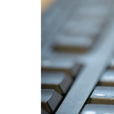
네
비
게
이
션
으
로
이
동
검
색
으
로
이
등