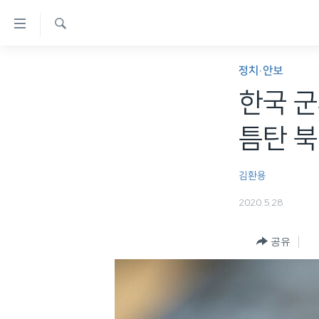
연
결
검
가
한반도
색
정치·안보
능
세계
한국 
링
VOD
크
틈탄 북
라디오
메
프로그램
인
김환용
콘
주파수 안내
2020.5.28
텐
츠
공유
로
이
동
메
인