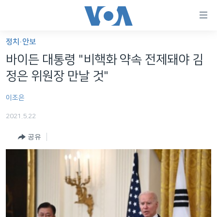
연
결
가
정치·안보
한반도
능
바이든 대통령 "비핵화 약속 전제돼야 김
세계
링
정은 위원장 만날 것"
VOD
크
이조은
라디오
메
인
2021.5.22
프로그램
콘
FOLLOW US
공유
주파수 안내
텐
츠
로
언어 선택
이
동
메
인