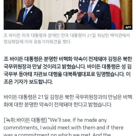
네
비
게
이
션
조 바이든 미국 대통령과 문재인 한국 대통령이 21일 워싱턴 백악관에서
정상회담에 이어 공동기자회견을 했다.
으
로
이
조 바이든 대통령은 분명한 비핵화 약속이 전제돼야 김정은 북한
동
국무위원장과 만날 것이라고 밝혔습니다. 바이든 대통령은 성 김
검
국무부 동아태 차관보 대행을 대북특별대표로 임명했습니다. 이
색
조은 기자가 보도합니다.
으
로
바이든 대통령은 21일 김정은 북한 국무위원장과의 만남은 비핵
이
화에 대한 분명한 약속이 전제돼야 한다고 밝혔습니다.
등
[녹취:바이든 대통령] “We'll see. If he made any
commitments, I would meet with them and if there
was a commitment on which we met. And the