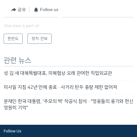
공유
Follow us
This item is part of
한반도
정치·안보
관련 뉴스
성 김 새 대북특별대표, 미북협상 오래 관여한 직업외교관
미사일 지침 42년 만에 종료…사거리 탄두 중량 제한 없어져
문재인 한국 대통령, '추모의 벽' 착공식 참석…"영웅들의 용기와 헌신
영원히 기억"
Follow Us