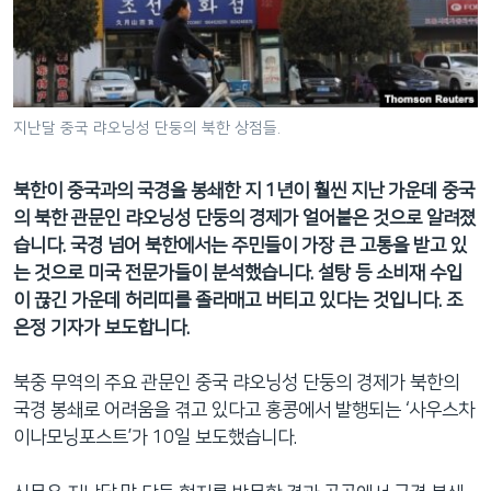
네
비
게
이
션
지난달 중국 랴오닝성 단둥의 북한 상점들.
으
로
북한이 중국과의 국경을 봉쇄한 지 1년이 훨씬 지난 가운데 중국
이
의 북한 관문인 랴오닝성 단둥의 경제가 얼어붙은 것으로 알려졌
동
습니다. 국경 넘어 북한에서는 주민들이 가장 큰 고통을 받고 있
검
는 것으로 미국 전문가들이 분석했습니다. 설탕 등 소비재 수입
색
이 끊긴 가운데 허리띠를 졸라매고 버티고 있다는 것입니다. 조
으
은정 기자가 보도합니다.
로
이
북중 무역의 주요 관문인 중국 랴오닝성 단둥의 경제가 북한의
등
국경 봉쇄로 어려움을 겪고 있다고 홍콩에서 발행되는 ‘사우스차
이나모닝포스트’가 10일 보도했습니다.