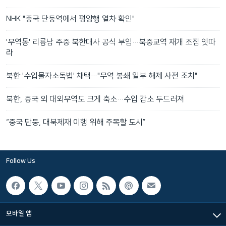
NHK "중국 단둥역에서 평양행 열차 확인"
'무역통' 리룡남 주중 북한대사 공식 부임…북중교역 재개 조짐 잇따
라
북한 '수입물자소독법' 채택…"무역 봉쇄 일부 해제 사전 조치"
북한, 중국 외 대외무역도 크게 축소…수입 감소 두드러져
“중국 단둥, 대북제재 이행 위해 주목할 도시”
Follow Us
모바일 앱