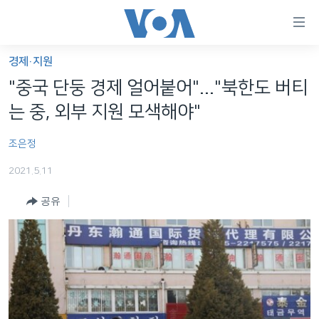
연
결
가
경제·지원
한반도
능
"중국 단둥 경제 얼어붙어"..."북한도 버티
세계
링
는 중, 외부 지원 모색해야"
VOD
크
조은정
라디오
메
인
2021.5.11
프로그램
콘
FOLLOW US
공유
주파수 안내
텐
츠
로
언어 선택
이
동
메
인