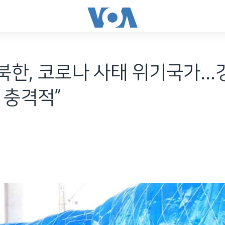
“북한, 코로나 사태 위기국가..
 충격적”