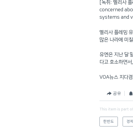
[녹취: 멜리사 플레밍
concerned abou
systems and v
멜리사 플레밍 유
많은 나라에 미칠
유엔은 지난 달 
다고 호소하면서,
VOA뉴스 지다겸
공유
This item is part o
한반도
경제