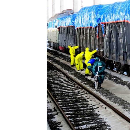
네
비
게
이
션
으
로
이
동
검
색
으
로
이
등