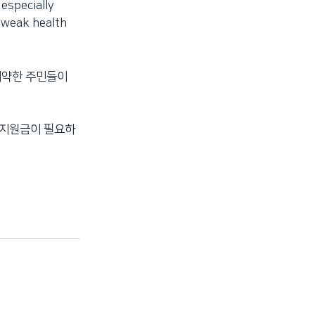
specially
h weak health
허약한 주민들이
 지원금이 필요하