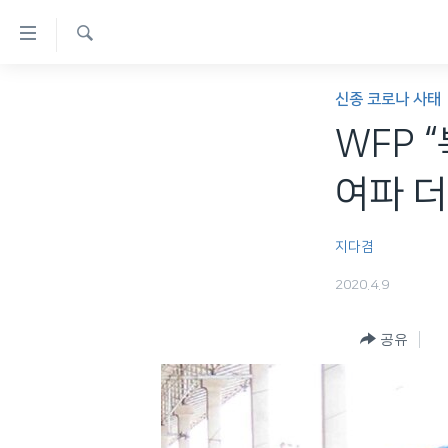
연
결
검
가
한반도
색
신종 코로나 사태
능
세계
WFP 
링
VOD
크
여파 더
라디오
메
프로그램
인
지다겸
콘
주파수 안내
2020.4.9
텐
츠
공유
로
이
동
메
인