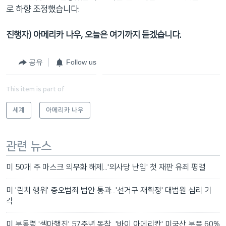
로 하향 조정했습니다.
진행자) 아메리카 나우, 오늘은 여기까지 듣겠습니다.
공유
Follow us
This item is part of
세계
아메리카 나우
관련 뉴스
미 50개 주 마스크 의무화 해제...'의사당 난입' 첫 재판 유죄 평결
미 '린치 행위' 증오범죄 법안 통과...'선거구 재획정' 대법원 심리 기
각
미 부통령 '셀마행진' 57주년 동참...'바이 아메리칸' 미국산 부품 60%