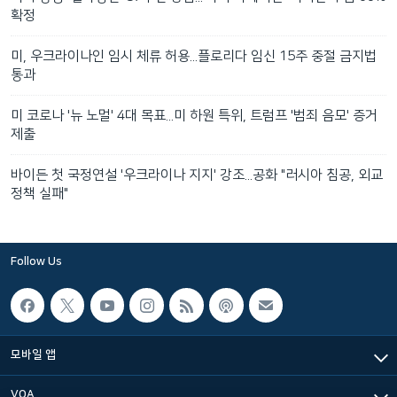
확정
미, 우크라이나인 임시 체류 허용...플로리다 임신 15주 중절 금지법
통과
미 코로나 '뉴 노멀' 4대 목표...미 하원 특위, 트럼프 '범죄 음모' 증거
제출
바이든 첫 국정연설 '우크라이나 지지' 강조...공화 "러시아 침공, 외교
정책 실패"
Follow Us
모바일 앱
VOA