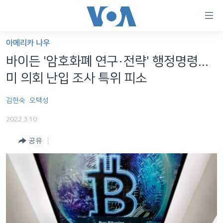
연
결
가
아메리카 나우
한반도
능
바이든 '암호화폐 연구·전략' 행정명령...
세계
링
미 의회 난입 조사 특위 피소
VOD
크
김현숙
오택성
라디오
메
인
2022.3.10
프로그램
콘
FOLLOW US
공유
주파수 안내
텐
츠
로
언어 선택
이
동
메
인