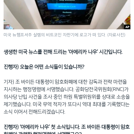
네
비
게
이
션
미국 뉴햄프셔주 살렘의 비트코인 자판기에 로고가 떠 있다. (자료사진)
으
로
생생한 미국 뉴스를 전해 드리는 ‘아메리카 나우’ 시간입니다.
이
동
진행자) 오늘은 어떤 소식들이 있습니까?
검
색
기자) 조 바이든 대통령이 암호화폐에 대한 감독과 전략 마련을
으
지시하는 행정명령에 서명했습니다. 공화당전국위원회(RNC)가
로
의사당 난입 사건을 조사 중인 하원 특별위원위를 상대로 소송을
이
제기했습니다. 미국 무역 적자가 또다시 역대 최대를 기록했다는
등
소식 이어서 전해드리겠습니다.
진행자) ‘아메리카 나우’ 첫 소식입니다. 조 바이든 대통령이 암호