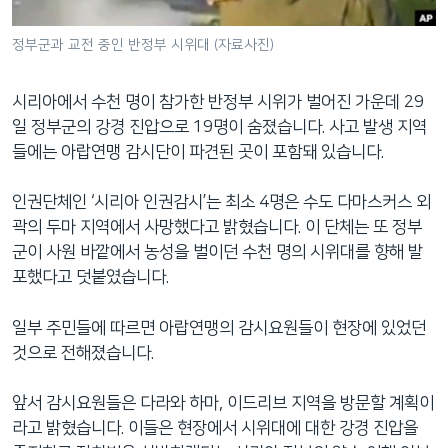
네
비
정부군과 교전 중인 반정부 시위대 (자료사진)
게
이
시리아에서 수천 명이 참가한 반정부 시위가 벌어진 가운데 29
션
일 정부군의 강경 진압으로 19명이 숨졌습니다. 사고 발생 지역
으
들에는 아랍연맹 감시단이 파견된 곳이 포함돼 있습니다.
로
이
인권단체인 ‘시리아 인권감시’는 최소 4명은 수도 다마스커스 외
동
곽의 두마 지역에서 사망했다고 밝혔습니다. 이 단체는 또 정부
검
군이 사원 바깥에서 농성을 벌이던 수천 명의 시위대를 향해 발
색
포했다고 덧붙였습니다.
으
로
일부 주민들에 따르면 아랍연맹의 감시요원들이 현장에 있었던
이
것으로 전해졌습니다.
등
앞서 감시요원들은 다라와 하마, 이드리브 지역을 방문할 계획이
라고 밝혔습니다. 이들은 현장에서 시위대에 대한 강경 진압을