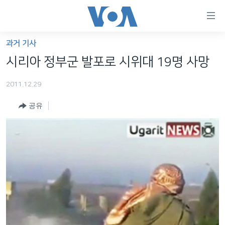
연
결
가
과거 기사
한반도
능
시리아 정부군 발포로 시위대 19명 사망
세계
링
2011.12.29
VOD
크
공유
라디오
메
인
프로그램
콘
FOLLOW US
주파수 안내
텐
츠
로
언어 선택
이
동
메
인