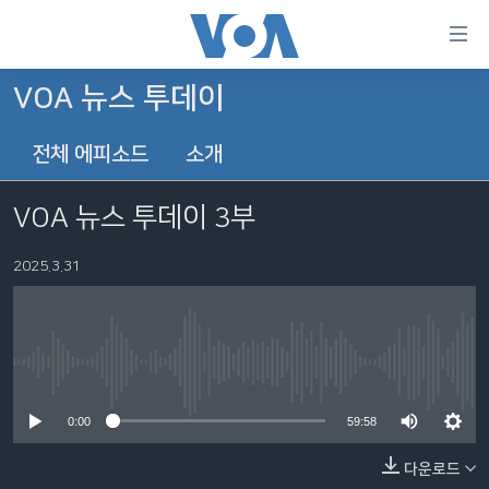
연
결
가
VOA 뉴스 투데이
한반도
능
전체 에피소드
소개
세계
링
VOD
크
VOA 뉴스 투데이 3부
라디오
메
인
2025.3.31
프로그램
콘
FOLLOW US
주파수 안내
텐
츠
로
No media source currently available
언어 선택
이
0:00
59:58
동
메
다운로드
인