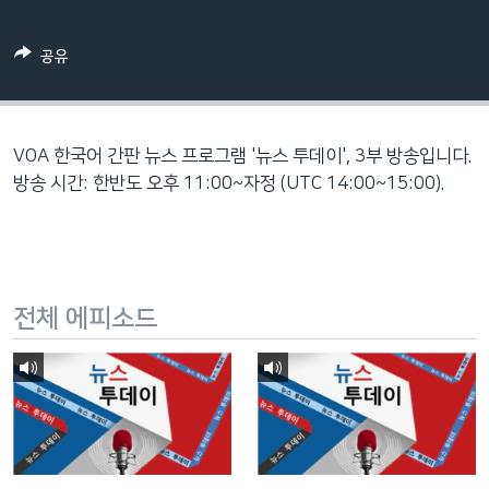
네
비
공유
게
이
션
으
VOA 한국어 간판 뉴스 프로그램 '뉴스 투데이', 3부 방송입니다.
로
방송 시간: 한반도 오후 11:00~자정 (UTC 14:00~15:00).
이
동
검
색
전체 에피소드
으
로
이
등