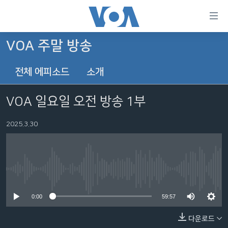
연
결
가
VOA 주말 방송
한반도
능
전체 에피소드
소개
세계
링
VOD
크
VOA 일요일 오전 방송 1부
라디오
메
인
2025.3.30
프로그램
콘
FOLLOW US
주파수 안내
텐
츠
로
No media source currently available
언어 선택
이
0:00
59:57
동
메
다운로드
인