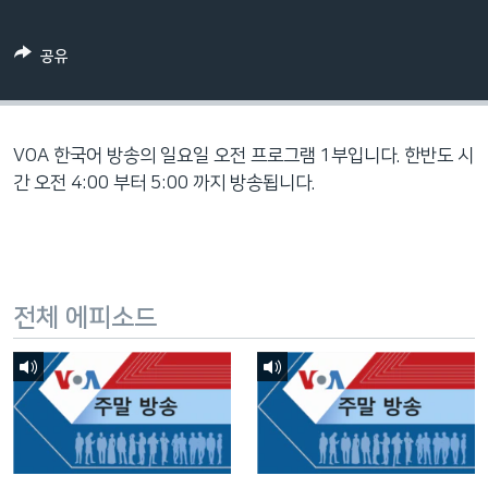
네
비
공유
게
이
션
으
VOA 한국어 방송의 일요일 오전 프로그램 1부입니다. 한반도 시
로
간 오전 4:00 부터 5:00 까지 방송됩니다.
이
동
검
색
전체 에피소드
으
로
이
등