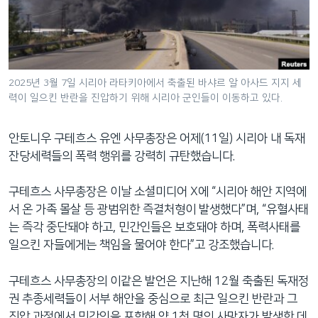
네
비
게
이
션
2025년 3월 7일 시리아 라타키아에서 축출된 바샤르 알 아사드 지지 세
력이 일으킨 반란을 진압하기 위해 시리아 군인들이 이동하고 있다.
으
로
이
안토니우 구테흐스 유엔 사무총장은 어제(11일) 시리아 내 독재
동
잔당세력들의 폭력 행위를 강력히 규탄했습니다.
검
색
구테흐스 사무총장은 이날 소셜미디어 X에 “시리아 해안 지역에
으
서 온 가족 몰살 등 광범위한 즉결처형이 발생했다”며, “유혈사태
로
는 즉각 중단돼야 하고, 민간인들은 보호돼야 하며, 폭력사태를
이
일으킨 자들에게는 책임을 물어야 한다”고 강조했습니다.
등
구테흐스 사무총장의 이같은 발언은 지난해 12월 축출된 독재정
권 추종세력들이 서부 해안을 중심으로 최근 일으킨 반란과 그
진압 과정에서 민간인을 포함해 약 1천 명의 사망자가 발생한 데