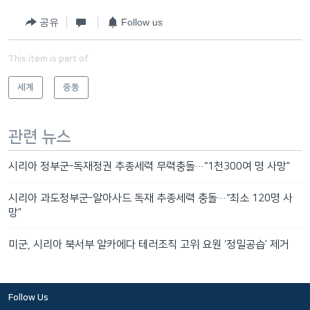
공유
Follow us
This item is part of
세계
중동
관련 뉴스
시리아 정부군-독재정권 추종세력 무력충돌…“1천300여 명 사망”
시리아 과도정부군-알아사드 독재 추종세력 충돌…“최소 120명 사
망”
미군, 시리아 북서부 알카에다 테러조직 고위 요원 ‘정밀공습’ 제거
Follow Us