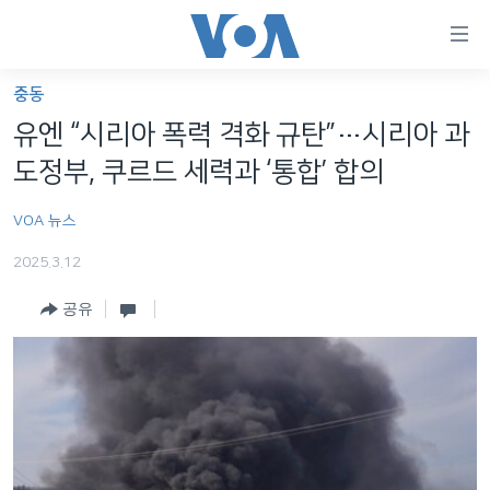
연
결
가
중동
한반도
능
유엔 “시리아 폭력 격화 규탄”…시리아 과
세계
링
도정부, 쿠르드 세력과 ‘통합’ 합의
VOD
크
VOA 뉴스
라디오
메
인
2025.3.12
프로그램
콘
FOLLOW US
공유
주파수 안내
텐
츠
로
언어 선택
이
동
메
인