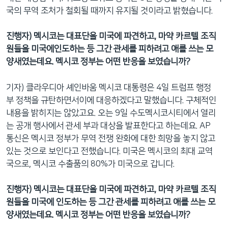
국의 무역 조처가 철회될 때까지 유지될 것이라고 밝혔습니다.
진행자
)
멕시코는
대표단을
미국에
파견하고
,
마약
카르텔
조직
원들을
미국에
인도하는
등
그간
관세를
피하려고
애를
쓰는
모
양새였는데요
.
멕시코
정부는
어떤
반응을
보였습니까
?
기자) 클라우디아 셰인바움 멕시코 대통령은 4일 트럼프 행정
부 정책을 규탄하면서이에 대응하겠다고 말했습니다. 구체적인
내용을 밝히지는 않았고요. 오는 9일 수도멕시코시티에서 열리
는 공개 행사에서 관세 부과 대상을 발표한다고 하는데요. AP
통신은 멕시코 정부가 무역 전쟁 완화에 대한 희망을 놓지 않고
있는 것으로 보인다고 전했습니다. 미국은 멕시코의 최대 교역
국으로, 멕시코 수출품의 80%가 미국으로 갑니다.
진행자) 멕시코는 대표단을 미국에 파견하고, 마약 카르텔 조직
원들을 미국에 인도하는 등 그간 관세를 피하려고 애를 쓰는 모
양새였는데요. 멕시코 정부는 어떤 반응을 보였습니까?