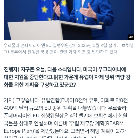
우르줄라 폰데어라이엔 EU 집행위원장이 2025년 3월 4일 밸기에 브뤼셀
EU 본부에서 진행된 국방 분야 관련 기자 회견 중 발언하고 있다.
진행자
)
지구촌
오늘
,
다음
소식입니다
.
미국이
우크라이나에
대한
지원을
중단한다고
밝힌
가운데
유럽이
자체
방위
역량
강
화를
위한
계획을
구상하고
있군요
?
기자) 그렇습니다. 유럽연합(EU)이 8천억 유로, 미화로 약8천
400억 달러 규모의 EU 방위 계획을 내놓았습니다. 우르줄라
폰데어라이엔 EU 집행위원장은 4일 벨기에 브뤼셀에서 회원
국들을 상대로 연설하며 이른바 ‘유럽 재무장 계획(REARM
Europe Plan)’을 제안했는데요. 그러면서 해당 계획이 27개