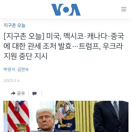
연
결
가
지구촌 오늘
한반도
능
[지구촌 오늘] 미국, 멕시코·캐나다·중국
세계
링
에 대한 관세 조처 발효…트럼프, 우크라
VOD
크
지원 중단 지시
라디오
메
박영서
김현숙
인
프로그램
콘
FOLLOW US
2025.3.4
주파수 안내
텐
츠
공유
로
언어 선택
이
동
메
인