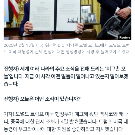
네
비
게
이
션
으
2025년 2월 13일 미국 워싱턴 D.C. 백악관 오벌 오피스에서 도널드 트럼
로
프 미국 대통령이 관세 인상에 대한 행정명령에 서명 후 들어보이고 있다.
이
동
진행자) 세계 여러 나라의 주요 소식을 전해 드리는 ‘지구촌 오
검
늘’입니다. 지금 이 시각 어떤 일들이 일어나고 있는지 알아보겠
색
습니다.
으
로
진행자) 오늘은 어떤 소식이 있습니까?
이
등
기자) 도널드 트럼프 미국 행정부가 예고해 왔던 멕시코와 캐나
다, 중국에 대한 관세 조처가 4일 발효됐습니다. 트럼프 미국 대
통령이 우크라이나에 대한 지원을 중단하라고 지시했습니다.