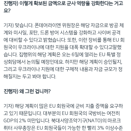
진행자
)
이렇게
확보된
금액으로
군사
역량을
강화한다는
거고
요
?
기자) 맞습니다. 폰데어라이엔 위원장은 해당 자금으로 방공 체
계와 미사일, 포탄, 드론 방어 시스템을 강화하고 사이버 공격
에 대비할 수 있다고 밝혔습니다. 또한, 이런 장비를 통해 EU 회
원국이 우크라이나에 대한 지원을 대폭 확대할 수 있다고말했
습니다. 집행위의 해당 계획은 오는 6일에 열리는 EU 특별 정
상회담에서 논의될 예정인데요. 하지만 해당 계획이 승인될지,
그리고 우크라이나 지원에 대한 구체적 내용과 자금 규모가 정
해질지는 두고 봐야 합니다.
진행자
)
왜
그런
겁니까
?
기자) 해당 계획이 많은 EU 회원국에 군비 지출 증액을 요구하
고 있기 때문입니다. 대부분의 EU 회원국의 국방비는 여전히
GDP의 2% 미만입니다. 북대서양조약기구(NATO)의 마르크
뤼터 사무총장은 EU 회원국들이 가능한 한 빨리 3% 이상수준