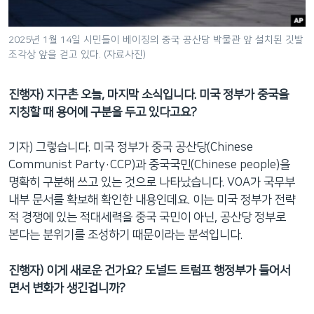
2025년 1월 14일 시민들이 베이징의 중국 공산당 박물관 앞 설치된 깃발
조각상 앞을 걷고 있다. (자료사진)
진행자
)
지구촌
오늘
,
마지막
소식입니다
.
미국
정부가
중국을
지칭할
때
용어에
구분을
두고
있다고요
?
기자) 그렇습니다. 미국 정부가 중국 공산당(Chinese
Communist Party·CCP)과 중국국민(Chinese people)을
명확히 구분해 쓰고 있는 것으로 나타났습니다. VOA가 국무부
내부 문서를 확보해 확인한 내용인데요. 이는 미국 정부가 전략
적 경쟁에 있는 적대세력을 중국 국민이 아닌, 공산당 정부로
본다는 분위기를 조성하기 때문이라는 분석입니다.
진행자
)
이게
새로운
건가요
?
도널드
트럼프
행정부가
들어서
면서
변화가
생긴
겁니까
?