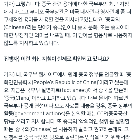
기자) 그렇습니다. 중국 관련 용어에 대한 국무부의 최근 지침
에서 마르코 루비오 국무장관은 미국 대사관과 영사관에 좀 더
구체적인 용어를 사용할 것을 지시하고있는데요. ‘중국의
(Chinese)’라는 단어가 중국인이나 중국 문화, 또는 중국어에
대한 부정적인 의미를 내포할 때, 이 단어를 형용사로 사용하지
않도록 지시하고 있습니다.
진행자
)
이런
최신
지침이
실제로
확인되고
있나요
?
기자) 네, 국무부 웹사이트에서 원래 중국 정부를 언급할 때 ‘중
화인민공화국(People’s Republic of China)’이라고 썼는데
요. 지금은 국무부 설명자료(fact sheet)에서 중국을 단순히
‘중국(China)’이라고 표기하고 있습니다. 내무 문서에 따르면
국무부가 공개 연설이나 보도 자료를 내놓을 경우, 중국 정부의
활동(government actions)을 논의할 때는 CCP(중국공산
당)를 쓰라고 지시합니다. 또 중국의 ‘악의적인 행위’를 설명할
때는 ‘중국의(Chinese)’를 사용하지 말라고 권고하는데요. 그
런행위를 중국 국민의 탓으로 돌린다는 인식을 막기 위해서라