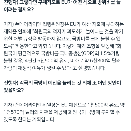
진행자
)
그렇다면
구체적으로
EU
가
어떤
식으로
방위비를
늘
이려는
걸까요
?
기자) 폰데어라이엔 집행위원장은 EU가 예산 지출에 부과하는
제약을 완화해 “회원국의 적자가 과도하게 늘어나는 것을 막기
위한 처벌 규정을 발동하지 않고도, 국방비를 크게 늘릴 수 있
도록” 허용한다고 밝혔습니다. 이렇게 예외 조항을 발동해 “회
원국이 평균적으로 국방비를 국내총생산(GDP)의 1.5％가량
늘릴 경우, 4년간 6천500억 유로, 미화로 약 6천800억 달러
가량의 재정적 여유가 생길 수 있다”고 설명했습니다.
진행자
)
각국의
국방비
예산을
늘리는
것
외에
또
어떤
방안이
있을까요
?
기자) 폰데어라이엔 위원장은 EU 예산으로 1천500억 유로, 약
1천570억 달러의 차관을 제공해 회원국이 국방에 투자할 수
있도록 한다는 계획입니다.