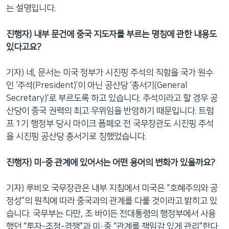
는 설명입니다.
진행자
)
내부
문건에
중국
지도자를
부르는
명칭에
관한
내용도
있다고요
?
기자) 네, 문서는 미국 정부가 시진핑 주석의 직함을 국가 원수
인 ‘주석(President)’이 아닌 공산당 ‘총서기(General
Secretary)’로 부르도록 하고 있습니다. 주석이라고 할 경우 공
산당이 중국 권력의 최고 우위임을 반영하기 때문입니다. 트럼
프 1기 행정부 당시 마이크 폼페오 전 국무장관도 시진핑 주석
을 시진핑 공산당 총서기로 칭했었습니다.
진행자
)
미
-
중
관계에
있어서는
어떤
용어의
변화가
있을까요
?
기자) 루비오 국무장관은 내부 지침에서 미국은 “호혜주의와 공
정성”의 원칙에 따라 중국과의 관계를 다룰 것이라고 밝히고 있
습니다. 국무부는 다만, 조 바이든 전대통령의 행정부에서 사용
했던 “투자-조정-경쟁”과 미·중 “관계를 책임감 있게 관리”한다